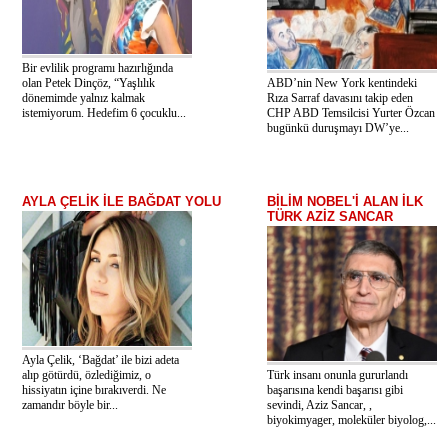
Bir evlilik programı hazırlığında
olan Petek Dinçöz, “Yaşlılık
ABD’nin New York kentindeki
dönemimde yalnız kalmak
Rıza Sarraf davasını takip eden
istemiyorum. Hedefim 6 çocuklu...
CHP ABD Temsilcisi Yurter Özcan
bugünkü duruşmayı DW’ye...
AYLA ÇELİK İLE BAĞDAT YOLU
BİLİM NOBEL'İ ALAN İLK
TÜRK AZİZ SANCAR
Ayla Çelik, ‘Bağdat’ ile bizi adeta
alıp götürdü, özlediğimiz, o
Türk insanı onunla gururlandı
hissiyatın içine bırakıverdi. Ne
başarısına kendi başarısı gibi
zamandır böyle bir...
sevindi, Aziz Sancar, ,
biyokimyager, moleküler biyolog,...