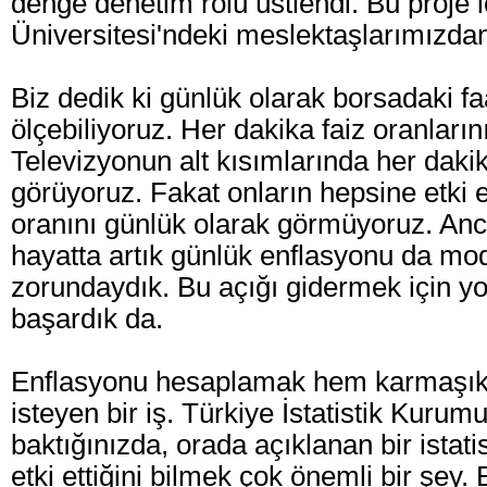
denge denetim rolü üstlendi. Bu proje 
Üniversitesi'ndeki meslektaşlarımızdan
Biz dedik ki günlük olarak borsadaki faa
ölçebiliyoruz. Her dakika faiz oranların
Televizyonun alt kısımlarında her daki
görüyoruz. Fakat onların hepsine etki 
oranını günlük olarak görmüyoruz. An
hayatta artık günlük enflasyonu da mo
zorundaydık. Bu açığı gidermek için yol
başardık da.
Enflasyonu hesaplamak hem karmaşık
isteyen bir iş. Türkiye İstatistik Kuru
baktığınızda, orada açıklanan bir istat
etki ettiğini bilmek çok önemli bir şey.