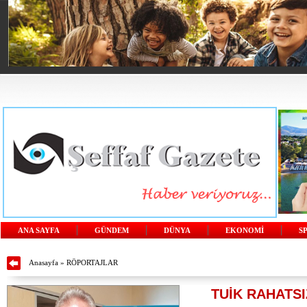
ANA SAYFA
GÜNDEM
DÜNYA
EKONOMİ
S
Anasayfa
»
RÖPORTAJLAR
TUİK RAHATS