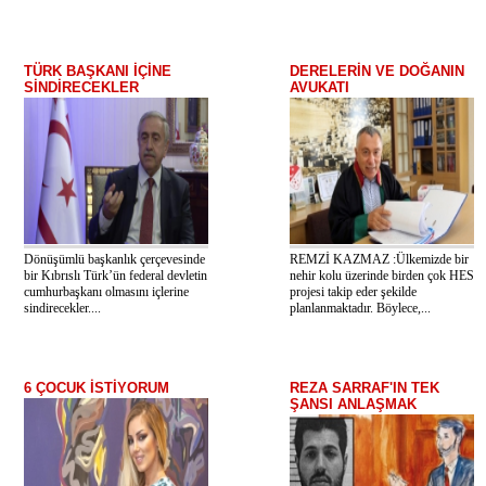
TÜRK BAŞKANI İÇİNE
DERELERİN VE DOĞANIN
SİNDİRECEKLER
AVUKATI
Dönüşümlü başkanlık çerçevesinde
REMZİ KAZMAZ :Ülkemizde bir
bir Kıbrıslı Türk’ün federal devletin
nehir kolu üzerinde birden çok HES
cumhurbaşkanı olmasını içlerine
projesi takip eder şekilde
sindirecekler....
planlanmaktadır. Böylece,...
6 ÇOCUK İSTİYORUM
REZA SARRAF'IN TEK
ŞANSI ANLAŞMAK