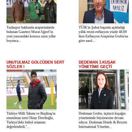
Tuzlaspor hakkında araştırmalarda
TÜİK'in Şubat başında açıkladığı
bulunan Gazeteci Murat Ağırel’in
yıllık resmi enflasyon yüzde 48,69
yeni yazısındaki konusu uzun yıllar
iken Enflasyon Araştırma Grubu'na
boyunca...
göre nasıl...
UNUTULMAZ GOLCÜDEN SERT
DEDEMAN 3.KUŞAK
SÖZLER !
YÖNETİME GEÇTİ
Türkiye Milli Takımı ve Beşiktaş'ın
Dedeman Grubu, üçüncü kuşağın
unutulmaz ismi Oktay Derelioğlu,
yönetiminde büyümesine devam
Türkiye'deki futbol ortamını
ediyor. Dedeman Hotels & Resorts
değerlendirdi.''...
International Yönetim...