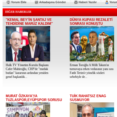
Yorum Ekle
Arkadaşına Gönder
Haberi Yazdır
Yorum
DİĞER HABERLER
''KEMAL BEY’İN ŞANTAJ VE
DÜNYA KUPASI REZALETİ
TEHDİDİNE MARUZ KALDIM''
SONRASI KONUŞTU
Halk TV Yönetim Kurulu Başkanı
Erman Toroğlu A Milli Takım'ın
Cafer Mahiroğlu, CHP'de "mutlak
turnuvaya erken vedasının yanı sıra
butlan" kararının ardından yeniden
Fatih Terim'e yönelik sözleri
genel başkanlık...
sebebiyle de...
MURAT ÖZKAYA'YA
TUİK RAHATSIZ ENAG
TUZLASPOR,EYÜPSPOR SORUSU
SUSMUYOR