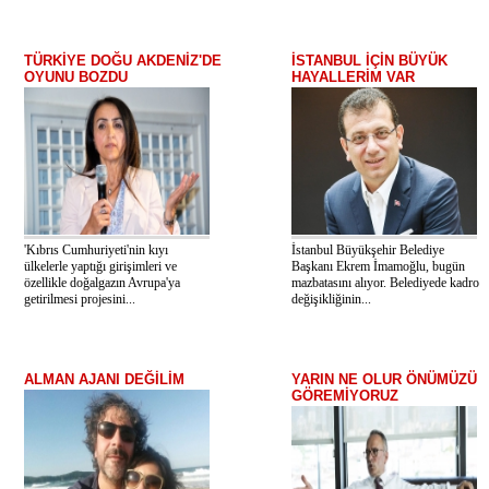
TÜRKİYE DOĞU AKDENİZ'DE
İSTANBUL İÇİN BÜYÜK
OYUNU BOZDU
HAYALLERİM VAR
'Kıbrıs Cumhuriyeti'nin kıyı
İstanbul Büyükşehir Belediye
ülkelerle yaptığı girişimleri ve
Başkanı Ekrem İmamoğlu, bugün
özellikle doğalgazın Avrupa'ya
mazbatasını alıyor. Belediyede kadro
getirilmesi projesini...
değişikliğinin...
ALMAN AJANI DEĞİLİM
YARIN NE OLUR ÖNÜMÜZÜ
GÖREMİYORUZ