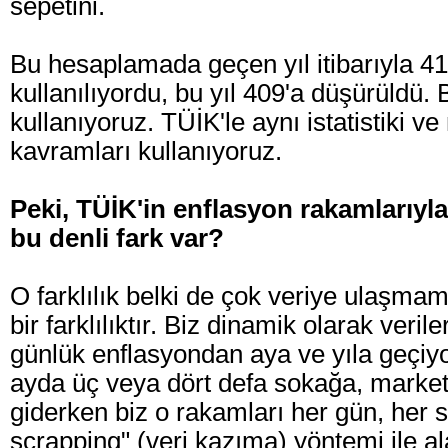
sepetini.
Bu hesaplamada geçen yıl itibarıyla 4
kullanılıyordu, bu yıl 409'a düşürüldü.
kullanıyoruz. TÜİK'le aynı istatistiki 
kavramları kullanıyoruz.
Peki, TÜİK'in enflasyon rakamlarıyl
bu denli fark var?
O farklılık belki de çok veriye ulaşm
bir farklılıktır. Biz dinamik olarak verile
günlük enflasyondan aya ve yıla geçiy
ayda üç veya dört defa sokağa, marketl
giderken biz o rakamları her gün, her 
scrapping" (veri kazıma) yöntemi ile al