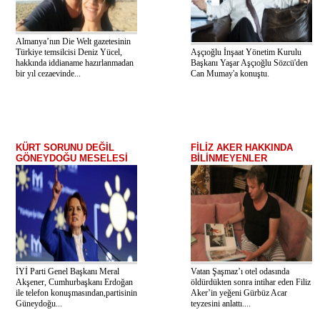
Almanya’nın Die Welt gazetesinin
Türkiye temsilcisi Deniz Yücel,
Aşçıoğlu İnşaat Yönetim Kurulu
hakkında iddianame hazırlanmadan
Başkanı Yaşar Aşçıoğlu Sözcü'den
bir yıl cezaevinde...
Can Mumay'a konuştu.
KÜRT SORUNU DEĞİL
FİLİZ AKER HAKKINDA
GÖNEYDOĞU MESELESİ
BİLİNMEYENLER
İYİ Parti Genel Başkanı Meral
Vatan Şaşmaz’ı otel odasında
Akşener, Cumhurbaşkanı Erdoğan
öldürdükten sonra intihar eden Filiz
ile telefon konuşmasından,partisinin
Aker’in yeğeni Gürbüz Acar
Güneydoğu...
teyzesini anlattı....