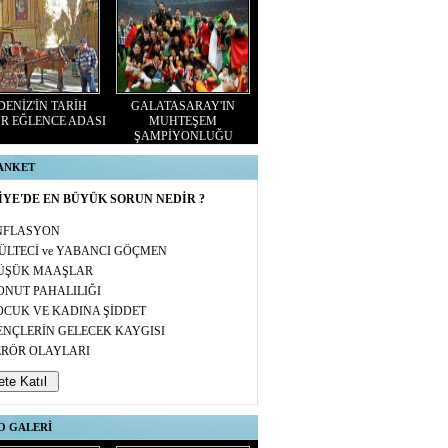
ENİZ'İN TARİH
GALATASARAY'IN
R EĞLENCE ADASI
MUHTEŞEM
ŞAMPİYONLUĞU
 ANKET
YE'DE EN BÜYÜK SORUN NEDİR ?
NFLASYON
ÜLTECİ ve YABANCI GÖÇMEN
ÜŞÜK MAAŞLAR
ONUT PAHALILIĞI
OCUK VE KADINA ŞİDDET
ENÇLERİN GELECEK KAYGISI
ERÖR OLAYLARI
O GALERİ