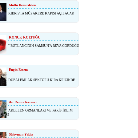
Mutlu Demirdelen
KIBRIS'TA MÜZAKERE KAPISI AÇILACAK
KONUK KOLTUĞU
'' BUTLANCININ SAMSUN'A REVA GÖRDÜĞÜ
Engin Ertem
DUBAİ EMLAK SEKTÖRÜ KİRA KRİZİNDE
Av. Remzi Kazmaz
AKBELEN ORMANLARI VE PARİS İKLİM
ŞMASI
Süleyman Yıldız