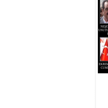
NEŞE
UNUTU
EKRE
CUM