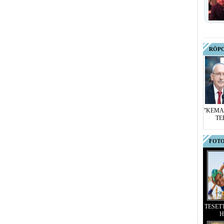
RÖP
''KEMA
TE
FOTO
TESET
H