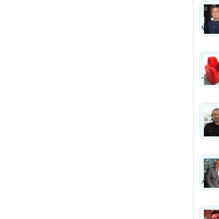
MI?
''
ANLA