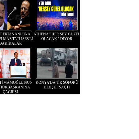
T ERTAŞ ANISINA
ATHENA '' HER ŞEY GÜZEL
LMAZ TATLISES'Lİ
OLACAK '' DİYOR
DAKİKALAR
M İMAMOĞLU'NUN
KONYA'DA TIR ŞÖFÖRÜ
HURBAŞKANINA
DEHŞET SAÇTI
ÇAĞRISI