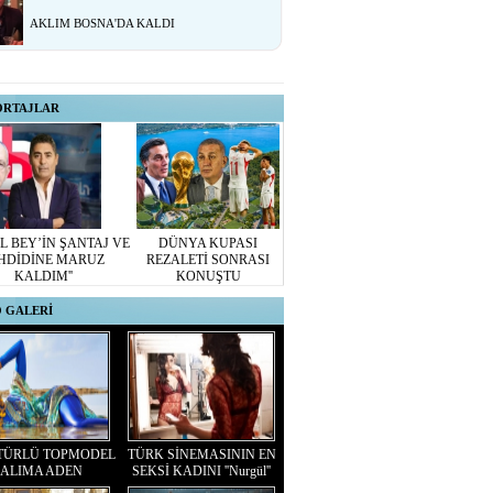
AKLIM BOSNA'DA KALDI
ORTAJLAR
L BEY’İN ŞANTAJ VE
DÜNYA KUPASI
HDİDİNE MARUZ
REZALETİ SONRASI
KALDIM''
KONUŞTU
 GALERİ
TÜRLÜ TOPMODEL
TÜRK SİNEMASININ EN
ALIMA ADEN
SEKSİ KADINI ''Nurgül''