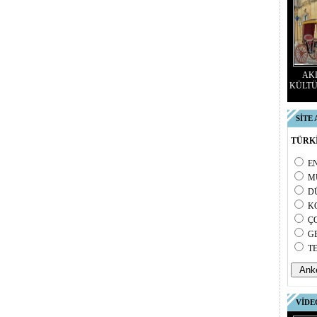
AKD
KÜLTÜ
SİTE
TÜRKİ
E
M
D
K
Ç
G
T
VİDE