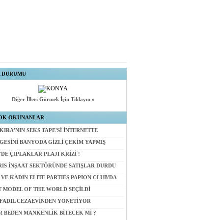
A DURUMU
Diğer İlleri Görmek İçin Tıklayın »
OK OKUNANLAR
KIRA'NIN SEKS TAPE'Sİ İNTERNETTE
GESİNİ BANYODA GİZLİ ÇEKİM YAPMIŞ
'DE ÇIPLAKLAR PLAJI KRİZİ !
RIS İNŞAAT SEKTÖRÜNDE SATIŞLAR DURDU
 VE KADIN ELITE PARTIES PAPION CLUB'DA
T MODEL OF THE WORLD SEÇİLDİ
 FADIL CEZAEVİNDEN YÖNETİYOR
IR BEDEN MANKENLİK BİTECEK Mİ ?