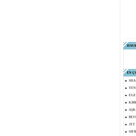
HAV
EN Ç
SHA
YEN
EGE
KIB
AŞK
BES
JET
SIF