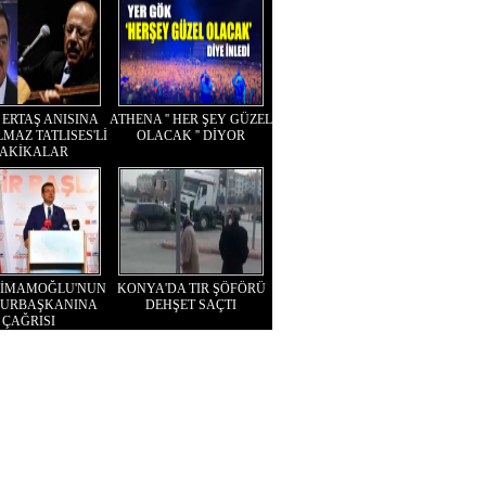
 ERTAŞ ANISINA
ATHENA '' HER ŞEY GÜZEL
MAZ TATLISES'Lİ
OLACAK '' DİYOR
AKİKALAR
 İMAMOĞLU'NUN
KONYA'DA TIR ŞÖFÖRÜ
URBAŞKANINA
DEHŞET SAÇTI
ÇAĞRISI