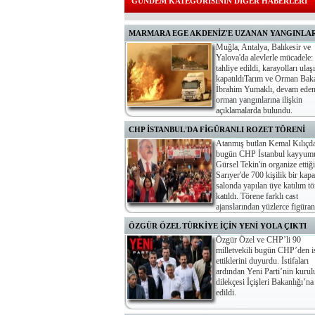
GÜNDEM KATEGORİSİNİN DİĞER HABERLERİ
MARMARA EGE AKDENİZ'E UZANAN YANGINLA
Muğla, Antalya, Balıkesir ve
Yalova'da alevlerle mücadele:
tahliye edildi, karayolları ula
kapatıldıTarım ve Orman Bak
İbrahim Yumaklı, devam ede
orman yangınlarına ilişkin
açıklamalarda bulundu.
CHP İSTANBUL'DA FİGÜRANLI ROZET TÖRENİ
Atanmış butlan Kemal Kılıçd
bugün CHP İstanbul kayyum
Gürsel Tekin'in organize ettiği
Sarıyer'de 700 kişilik bir kapa
salonda yapılan üye katılım tö
katıldı. Törene farklı cast
ajanslarından yüzlerce figüra
lira karşılığında taşındığı ortaya çıktı.
ÖZGÜR ÖZEL TÜRKİYE İÇİN YENİ YOLA ÇIKTI
Özgür Özel ve CHP’li 90
milletvekili bugün CHP’den is
ettiklerini duyurdu. İstifaları
ardından Yeni Parti’nin kurul
dilekçesi İçişleri Bakanlığı’na
edildi.