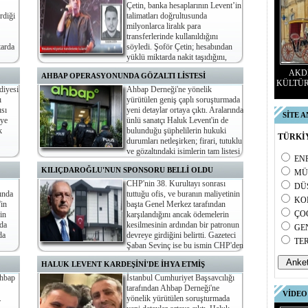
Çetin, banka hesaplarının Levent’in
rdiği
talimatları doğrultusunda
milyonlarca liralık para
transferlerinde kullanıldığını
tarda
söyledi. Şoför Çetin; hesabından
yüklü miktarda nakit taşıdığını,
di.
talimatların WhatsApp üzerinden iletildiğini ve Kıbrıs’ta 1-2
AKDE
AHBAP OPERASYONUNDA GÖZALTI LİSTESİ
milyon liralık kumarhane jetonlarının kendi hesabı üzerinden
KÜLTÜR
alındığını beyan etti.
diyesi
Ahbap Derneği'ne yönelik
ı
yürütülen geniş çaplı soruşturmada
sı
yeni detaylar ortaya çıktı. Aralarında
SİTE 
iye
ünlü sanatçı Haluk Levent'in de
k
bulunduğu şüphelilerin hukuki
TÜRKİY
durumları netleşirken; firari, tutuklu
ve gözaltındaki isimlerin tam listesi
EN
netleşti.
KILIÇDAROĞLU'NUN SPONSORU BELLİ OLDU
MÜ
CHP'nin 38. Kurultayı sonrası
DÜ
ında
tuttuğu ofis, ve buranın maliyetinin
KO
'in
başta Genel Merkez tarafından
ÇO
in
karşılandığını ancak ödemelerin
da
kesilmesinin ardından bir patronun
GE
da
devreye girdiğini belirtti. Gazeteci
TE
Şaban Sevinç ise bu ismin CHP'den
milyonlarca liralık ihaleler alan Nafer Çapar olduğunu öne
HALUK LEVENT KARDEŞİNİ'DE İHYA ETMİŞ
sürdü.
Ahbap
İstanbul Cumhuriyet Başsavcılığı
tarafından Ahbap Derneği'ne
VİDEO
.
yönelik yürütülen soruşturmada