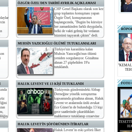
ÖZGÜR ÖZEL'DEN TARİHİ AYRILIK AÇIKLAMASI
CHP Genel Başkanı olarak son kez
grup toplantısı konuşması yapan
laylar
Özgür Özel, konuşmasının
ecin
başlangıcında, "Bugün bu kürsüye
her zamankinden farklı duygularla,
RÖPO
ın
belki de vakti gelmiş bir vedanın
y
hüznünü taşıyarak çıktım" dedi.
e"
MUHSİN YAZICIOĞLU ÖLÜMÜ TUTUKLAMALARI
Türkiye'nin karanlıkta kalan
son
Muhsin Yazıcıoğlu'nun ölümü
i
yeniden sorgulanıyor. Gözaltına
alınan 27 şüpheliden 19'u
''KEMAL
tutuklandı.
TEH
FOTO 
I
HALUK LEVENT VE 13 KİŞİ TUTUKLANDI
sında
Türkiyenin gündemindeki Ahbap
Derneğine yönelik soruşturma
 yüz
kapsamında gözaltına alınan, Haluk
fiğini
Levent ve aralarında ünlü avukat
ktan
Ece Güner'in de bulunduğu 13 kişi
mı,
gece saatlerinde çıkarıldıkları
iliğin
mahkemece tutuklanıp cezaevine
götürüldüler.
TESETT
HALUK LEVET'İN ŞÖFÖRÜNDEN İTİRAFLAR
HA
Haluk Levent’in eski şoförü İlker