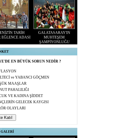
NİZ'İN TARİH
GALATASARAY'IN
 EĞLENCE ADASI
MUHTEŞEM
ŞAMPİYONLUĞU
ANKET
E'DE EN BÜYÜK SORUN NEDİR ?
FLASYON
LTECİ ve YABANCI GÖÇMEN
ŞÜK MAAŞLAR
NUT PAHALILIĞI
CUK VE KADINA ŞİDDET
NÇLERİN GELECEK KAYGISI
RÖR OLAYLARI
 GALERİ