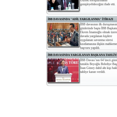
Gürlek soruşturmanın
genişleyebileceğini ifade etti.
İBB DAVASINDA ''ADİL YARGILANMA'' İTİRAZI
İBB davasının ilk duruşmasın
günlerinde başta İBB Başkanı
Ekrem İmamoğlu olmak üzer
davada yargılanan kişilere
uygulanan savunma süresi
kısıtlamasına ilişkin mahkem
başvuru yapıldı.
İBB DAVASINDA YARGILANAN BAŞKANA TAHLİY
İBB Davası’nın 64’üncü gün
tutuklu Beyoğlu Belediye Baş
İnan Güney dahil altı kişi ha
tahliye kararı verildi.