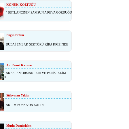
KONUK KOLTUĞU
'' BUTLANCININ SAMSUN'A REVA GÖRDÜĞÜ
Engin Ertem
DUBAİ EMLAK SEKTÖRÜ KİRA KRİZİNDE
Av. Remzi Kazmaz
AKBELEN ORMANLARI VE PARİS İKLİM
MASI
Süleyman Yıldız
AKLIM BOSNA'DA KALDI
Mutlu Demirdelen