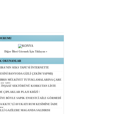
 DURUMU
Diğer İlleri Görmek İçin Tıklayın »
OK OKUNANLAR
IRA'NIN SEKS TAPE'Sİ İNTERNETTE
ESİNİ BANYODA GİZLİ ÇEKİM YAPMIŞ
IBRIS MÜLKİYET TUTUKLAMALARINA ÇARE
AK MI?
 İNŞAAT SEKTÖRÜNÜ KORKUTAN LİSTE
DE ÇIPLAKLAR PLAJI KRİZİ !
İYE BÖYLE SAPIK ENSESTCİ AİLE GÖRMEDİ
YA KKTC'Lİ AVUKATI RUM KESİMİNE İADE
EK
LLİ GAZİLERE MAGANDA SALDIRISI