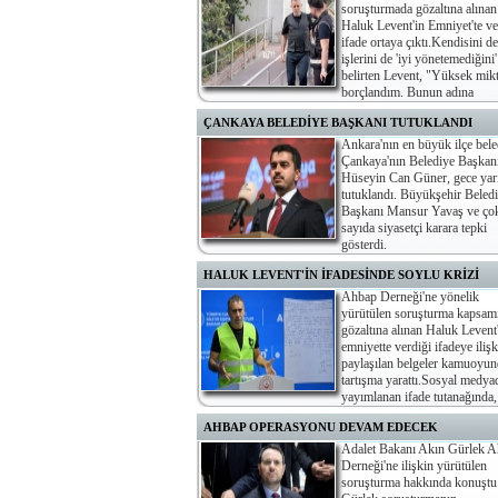
soruşturmada gözaltına alınan
Haluk Levent'in Emniyet'te ve
ifade ortaya çıktı.Kendisini de
işlerini de 'iyi yönetemediğini'
belirten Levent, "Yüksek mik
borçlandım. Bunun adına
usulsüzlük diyebilirsiniz ama yolsuzluk diyemezsiniz" de
ÇANKAYA BELEDİYE BAŞKANI TUTUKLANDI
Ankara'nın en büyük ilçe bele
Çankaya'nın Belediye Başkan
Hüseyin Can Güner, gece yarı
tutuklandı. Büyükşehir Beled
Başkanı Mansur Yavaş ve ço
sayıda siyasetçi karara tepki
gösterdi.
HALUK LEVENT'İN İFADESİNDE SOYLU KRİZİ
Ahbap Derneği'ne yönelik
yürütülen soruşturma kapsam
gözaltına alınan Haluk Levent
emniyette verdiği ifadeye ilişk
paylaşılan belgeler kamuoyun
tartışma yarattı.Sosyal medya
yayımlanan ifade tutanağında,
Haluk Levent'in bazı sorular karşısında "Bu konuda ifade
AHBAP OPERASYONU DEVAM EDECEK
vermiyorum ve bundan sonraki sorulara susma hakkımı
kullanıyorum" dediği görülüyor.
Adalet Bakanı Akın Gürlek 
Derneği'ne ilişkin yürütülen
soruşturma hakkında konuştu