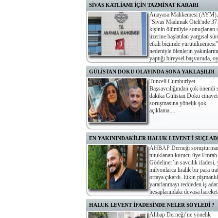
SİVAS KATLİAMI İÇİN TAZMİNAT KARARI
Anayasa Mahkemesi (AYM),
"Sivas Madımak Oteli'nde 37
kişinin ölümüyle sonuçlanan o
üzerine başlatılan yargısal sür
etkili biçimde yürütülmemesi"
nedeniyle ölenlerin yakınların
yaptığı bireysel başvuruda, o
birliğiyle "yaşam hakkının usul boyutunun ihlal edildiğin
GÜLİSTAN DOKU OLAYINDA SONA YAKLAŞILDI
karar verdi.
Tunceli Cumhuriyet
Başsavcılığından çok önemli 
dakika Gülistan Doku cinayet
soruşmasına yönelik şok
açıklama....
EN YAKININDAKİLER HALUK LEVENT'İ SUÇLAD
AHBAP Derneği soruşturma
tutuklanan kurucu üye Emrah
Gödeliner’in savcılık ifadesi,
milyonlarca liralık bir para tra
ortaya çıkardı. Etkin pişmanlı
yararlanmayı reddeden iş ada
hesaplarındaki devasa hareketl
tek sorumlusunun Haluk Levent olduğunu öne sürdü.
HALUK LEVENT İFADESİNDE NELER SÖYLEDİ ?
Ahbap Derneği’ne yönelik