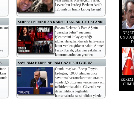
yeni detaylar ortaya çıktı. Haluk
Levent’ten kardeşi Berkant Acil’e
125 milyon liralık kardeş kıyağı!
SERBEST BIRAKILAN KARSLI TEKRAR TUTUKLANDI
ın son
Papara Elektronik Para AŞ'nin
"yasadışı bahis" suçunun
NEŞET
e
işlenmesini kolaylaştırdığı
UNUTUL
iddiasıyla açılan davada tahliyesine
D
karar verilen şirketin sahibi Ahmed
eye
Faruk Karslı, çıkarılan yakalama
kararının ardından yeniden
tutuklandı.
E
SAVUNMA HEDEFİNE TAM GAZ İLERLİYORUZ
ünde
Cumhurbaşkanı Recep Tayyip
kanı
Erdoğan, "2030 yılından önce
kkında
savunma harcamalarımızın oranını
EKREM
yüzde 3,5 düzeyine yükseltmek için
CUMH
tedbirlerimizi aldık. Güvenlik ve
dayanıklılıkla bağlantılı
harcamalarda ise şimdiden yüzde
1,5’luk bütçe payına ulaştık. Böylece yüzde 5 hedefine,
Lahey’de belirlenen 2035 yılından 5 sene önce erişmeyi
hedefliyoruz" dedi.