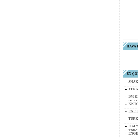
HAVA
EN Ç
SHAK
YENG
BM K
OLAC
KKTC
EGE'
TÜRK
İTAL
EDEC
ENGE