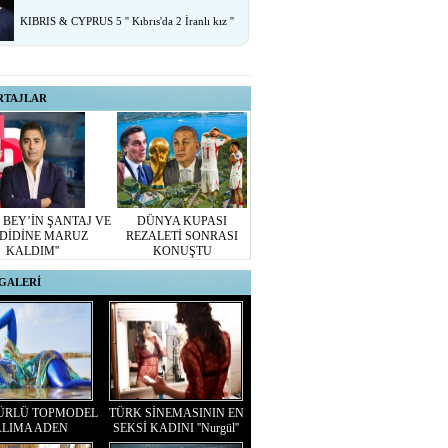
KIBRIS & CYPRUS 5 '' Kıbrıs'da 2 İranlı kız ''
RTAJLAR
 BEY’İN ŞANTAJ VE
DÜNYA KUPASI
DİDİNE MARUZ
REZALETİ SONRASI
KALDIM''
KONUŞTU
GALERİ
ÜRLÜ TOPMODEL
TÜRK SİNEMASININ EN
LIMA ADEN
SEKSİ KADINI ''Nurgül''