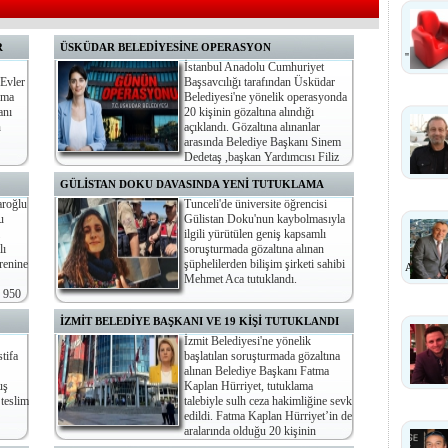
R
ÜSKÜDAR BELEDİYESİNE OPERASYON
''
İstanbul Anadolu Cumhuriyet
 Evler
Başsavcılığı tarafından Üsküdar
şıma
Belediyesi'ne yönelik operasyonda
anı
20 kişinin gözaltına alındığı
n
açıklandı. Gözaltına alınanlar
arasında Belediye Başkanı Sinem
Dedetaş ,başkan Yardımcısı Filiz
Deveci, Kentaş Genel Müdürü Nazım Akkoyunlu da
GÜLİSTAN DOKU DAVASINDA YENİ TUTUKLAMA
bulunuyor.
aroğlu
Tunceli'de üniversite öğrencisi
u
Gülistan Doku'nun kaybolmasıyla
ilgili yürütülen geniş kapsamlı
lı
soruşturmada gözaltına alınan
renine
şüphelilerden bilişim şirketi sahibi
ANLAŞ
Mehmet Aca tutuklandı.
n 950
İZMİT BELEDİYE BAŞKANI VE 19 KİŞİ TUTUKLANDI
İzmit Belediyesi'ne yönelik
tifa
başlatılan soruşturmada gözaltına
alınan Belediye Başkanı Fatma
uş
Kaplan Hürriyet, tutuklama
 teslim
talebiyle sulh ceza hakimliğine sevk
edildi. Fatma Kaplan Hürriyet’in de
aralarında olduğu 20 kişinin
tutuklanmasına karar verildi.