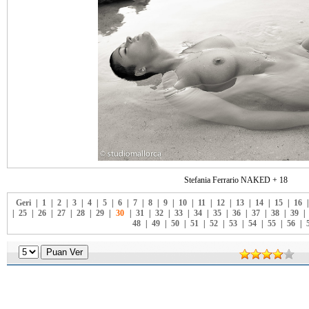
Stefania Ferrario NAKED + 18
Geri
|
1
|
2
|
3
|
4
|
5
|
6
|
7
|
8
|
9
|
10
|
11
|
12
|
13
|
14
|
15
|
16
|
25
|
26
|
27
|
28
|
29
|
30
|
31
|
32
|
33
|
34
|
35
|
36
|
37
|
38
|
39
|
48
|
49
|
50
|
51
|
52
|
53
|
54
|
55
|
56
|