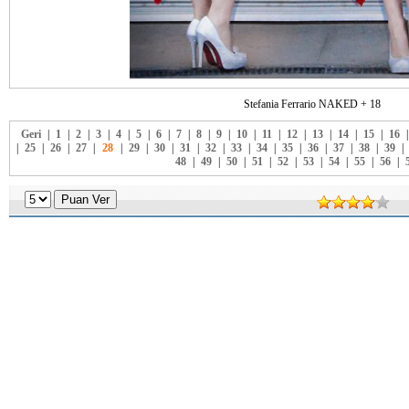
Stefania Ferrario NAKED + 18
Geri
|
1
|
2
|
3
|
4
|
5
|
6
|
7
|
8
|
9
|
10
|
11
|
12
|
13
|
14
|
15
|
16
|
25
|
26
|
27
|
28
|
29
|
30
|
31
|
32
|
33
|
34
|
35
|
36
|
37
|
38
|
39
|
48
|
49
|
50
|
51
|
52
|
53
|
54
|
55
|
56
|