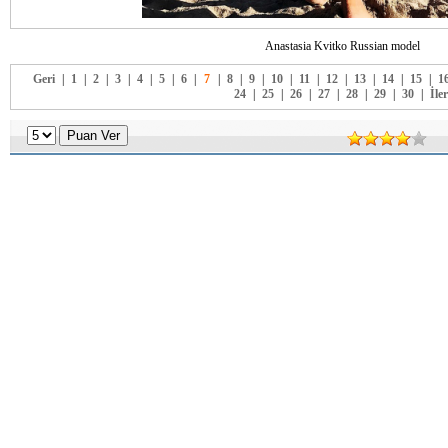
Anastasia Kvitko Russian model
Geri
|
1
|
2
|
3
|
4
|
5
|
6
|
7
|
8
|
9
|
10
|
11
|
12
|
13
|
14
|
15
|
1
24
|
25
|
26
|
27
|
28
|
29
|
30
|
İler