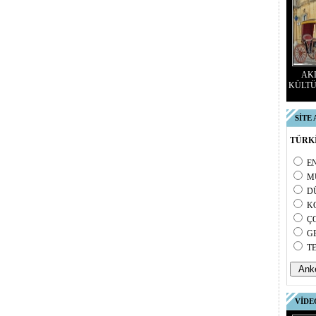
AKD
KÜLTÜ
SİTE
TÜRKİ
E
M
D
K
Ç
G
T
VİDE