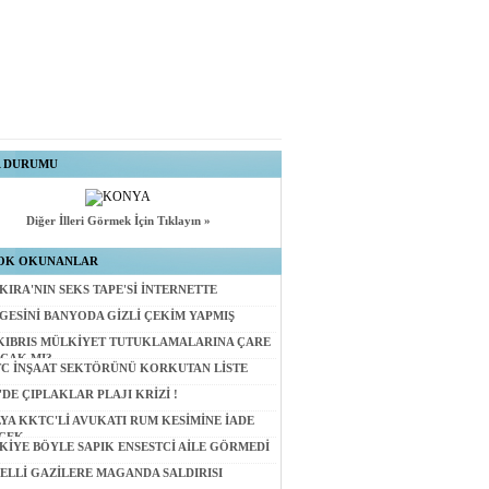
A DURUMU
Diğer İlleri Görmek İçin Tıklayın »
OK OKUNANLAR
KIRA'NIN SEKS TAPE'Sİ İNTERNETTE
GESİNİ BANYODA GİZLİ ÇEKİM YAPMIŞ
KIBRIS MÜLKİYET TUTUKLAMALARINA ÇARE
CAK MI?
C İNŞAAT SEKTÖRÜNÜ KORKUTAN LİSTE
'DE ÇIPLAKLAR PLAJI KRİZİ !
LYA KKTC'Lİ AVUKATI RUM KESİMİNE İADE
CEK
KİYE BÖYLE SAPIK ENSESTCİ AİLE GÖRMEDİ
ELLİ GAZİLERE MAGANDA SALDIRISI