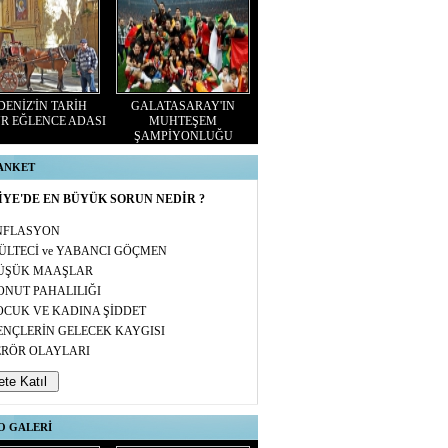
ENİZ'İN TARİH
GALATASARAY'IN
R EĞLENCE ADASI
MUHTEŞEM
ŞAMPİYONLUĞU
 ANKET
YE'DE EN BÜYÜK SORUN NEDİR ?
NFLASYON
ÜLTECİ ve YABANCI GÖÇMEN
ÜŞÜK MAAŞLAR
ONUT PAHALILIĞI
OCUK VE KADINA ŞİDDET
ENÇLERİN GELECEK KAYGISI
ERÖR OLAYLARI
O GALERİ