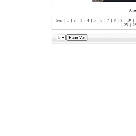
Anas
Geri
|
1
|
2
|
3
|
4
|
5
|
6
|
7
|
8
|
9
|
10
|
|
25
|
2