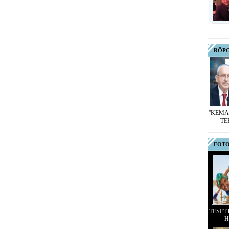
RÖP
''KEMA
TE
FOTO
TESET
H