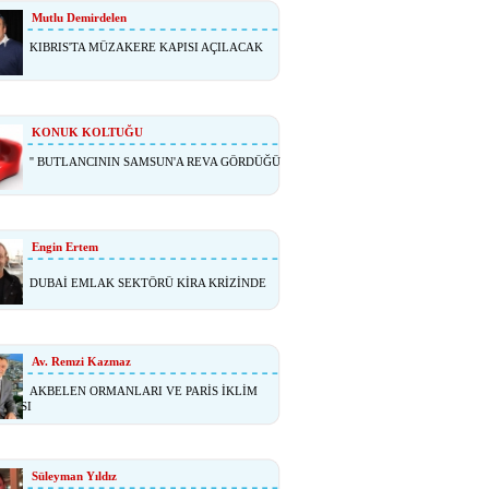
Mutlu Demirdelen
KIBRIS'TA MÜZAKERE KAPISI AÇILACAK
KONUK KOLTUĞU
'' BUTLANCININ SAMSUN'A REVA GÖRDÜĞÜ
Engin Ertem
DUBAİ EMLAK SEKTÖRÜ KİRA KRİZİNDE
Av. Remzi Kazmaz
AKBELEN ORMANLARI VE PARİS İKLİM
ŞMASI
Süleyman Yıldız