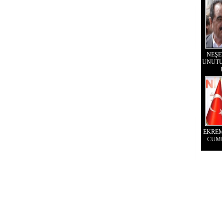
NEŞE
UNUTU
EKRE
CUM