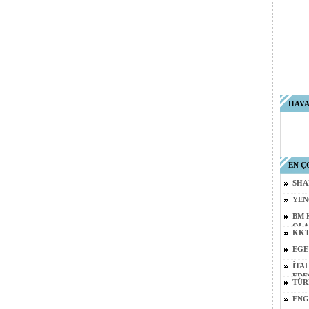
HAV
EN Ç
SHA
YEN
BM 
OLA
KKT
EGE
İTA
EDE
TÜR
ENG