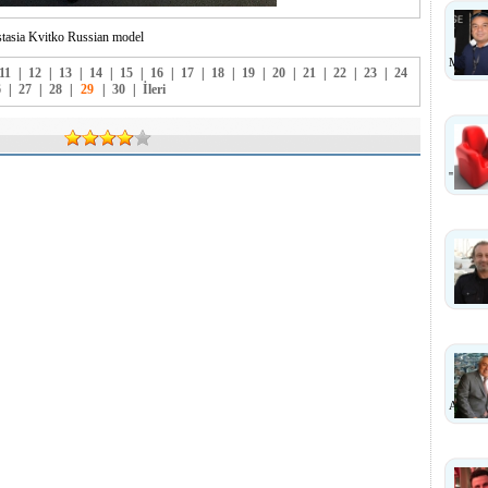
tasia Kvitko Russian model
MI?
11
|
12
|
13
|
14
|
15
|
16
|
17
|
18
|
19
|
20
|
21
|
22
|
23
|
24
6
|
27
|
28
|
29
|
30
|
İleri
''
ANLA