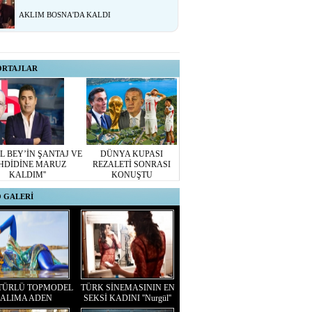
AKLIM BOSNA'DA KALDI
ORTAJLAR
L BEY’İN ŞANTAJ VE
DÜNYA KUPASI
HDİDİNE MARUZ
REZALETİ SONRASI
KALDIM''
KONUŞTU
 GALERİ
TÜRLÜ TOPMODEL
TÜRK SİNEMASININ EN
ALIMA ADEN
SEKSİ KADINI ''Nurgül''