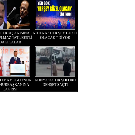
T ERTAŞ ANISINA
ATHENA '' HER ŞEY GÜZEL
LMAZ TATLISES'Lİ
OLACAK '' DİYOR
DAKİKALAR
M İMAMOĞLU'NUN
KONYA'DA TIR ŞÖFÖRÜ
HURBAŞKANINA
DEHŞET SAÇTI
ÇAĞRISI