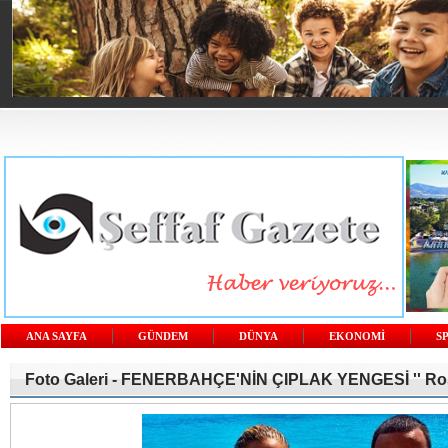
ANA SAYFA
GÜNDEM
DÜNYA
EKONOMİ
S
Foto Galeri -
FENERBAHÇE'NİN ÇIPLAK YENGESİ '' Rose