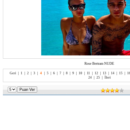
Rose Bertram NUDE
Geri
|
1
|
2
|
3
|
4
|
5
|
6
|
7
|
8
|
9
|
10
|
11
|
12
|
13
|
14
|
15
|
1
24
|
25
|
İleri