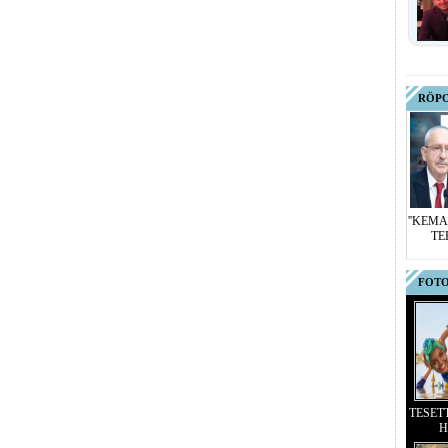
RÖP
''KEMA
TE
FOTO
TESET
H