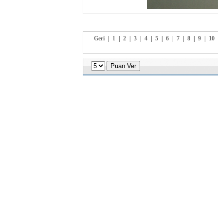
Geri
|
1
|
2
|
3
|
4
|
5
|
6
|
7
|
8
|
9
|
10