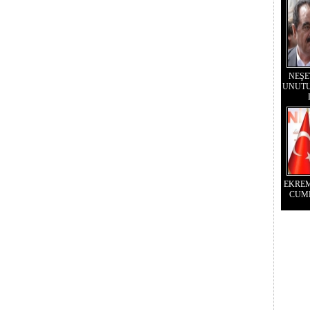
NEŞE
UNUTU
EKRE
CUM