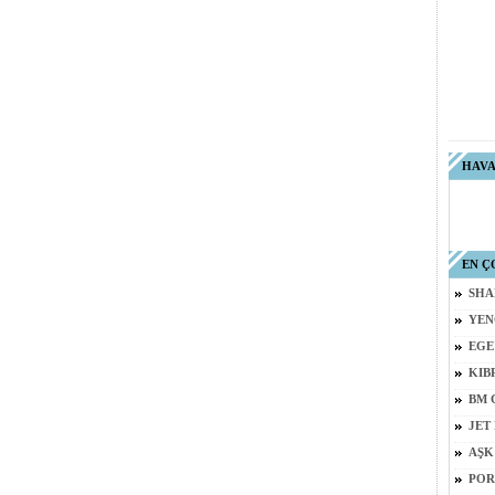
HAV
EN Ç
SHA
YEN
EGE
KIB
BM 
JET
AŞK
POR