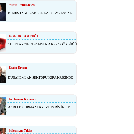
Mutlu Demirdelen
KIBRIS'TA MÜZAKERE KAPISI AÇILACAK
KONUK KOLTUĞU
'' BUTLANCININ SAMSUN'A REVA GÖRDÜĞÜ
Engin Ertem
DUBAİ EMLAK SEKTÖRÜ KİRA KRİZİNDE
Av. Remzi Kazmaz
AKBELEN ORMANLARI VE PARİS İKLİM
ŞMASI
Süleyman Yıldız