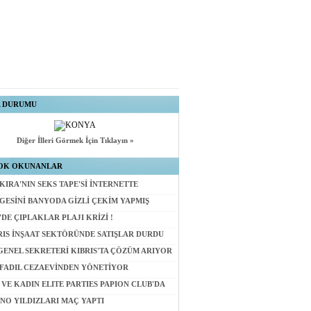
A DURUMU
Diğer İlleri Görmek İçin Tıklayın »
OK OKUNANLAR
KIRA'NIN SEKS TAPE'Sİ İNTERNETTE
GESİNİ BANYODA GİZLİ ÇEKİM YAPMIŞ
'DE ÇIPLAKLAR PLAJI KRİZİ !
RIS İNŞAAT SEKTÖRÜNDE SATIŞLAR DURDU
GENEL SEKRETERİ KIBRIS'TA ÇÖZÜM ARIYOR
 FADIL CEZAEVİNDEN YÖNETİYOR
 VE KADIN ELITE PARTIES PAPION CLUB'DA
NO YILDIZLARI MAÇ YAPTI