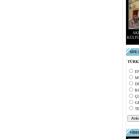
AKD
KÜLTÜ
SİTE
TÜRKİ
E
M
D
K
Ç
G
T
VİDE