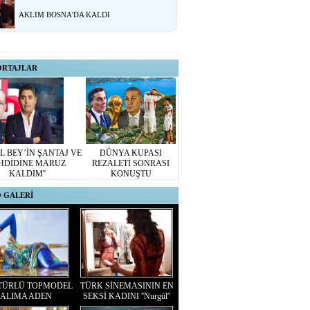
AKLIM BOSNA'DA KALDI
ORTAJLAR
L BEY’İN ŞANTAJ VE
DÜNYA KUPASI
HDİDİNE MARUZ
REZALETİ SONRASI
KALDIM''
KONUŞTU
 GALERİ
TÜRLÜ TOPMODEL
TÜRK SİNEMASININ EN
ALIMA ADEN
SEKSİ KADINI ''Nurgül''