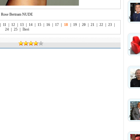
Rose Bertram NUDE
MI?
|
11
|
12
|
13
|
14
|
15
|
16
|
17
|
18
|
19
|
20
|
21
|
22
|
23
|
24
|
25
|
İleri
''
ANLA