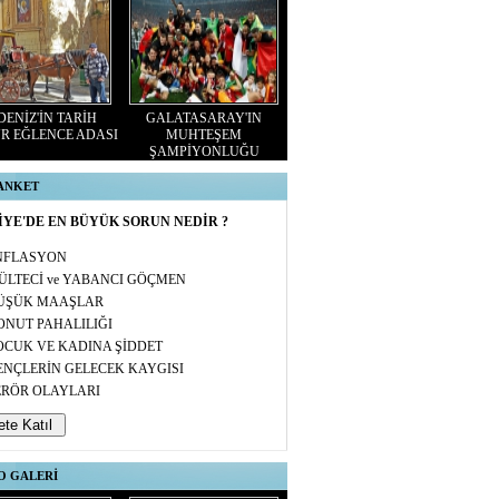
ENİZ'İN TARİH
GALATASARAY'IN
R EĞLENCE ADASI
MUHTEŞEM
ŞAMPİYONLUĞU
 ANKET
YE'DE EN BÜYÜK SORUN NEDİR ?
NFLASYON
ÜLTECİ ve YABANCI GÖÇMEN
ÜŞÜK MAAŞLAR
ONUT PAHALILIĞI
OCUK VE KADINA ŞİDDET
ENÇLERİN GELECEK KAYGISI
ERÖR OLAYLARI
O GALERİ