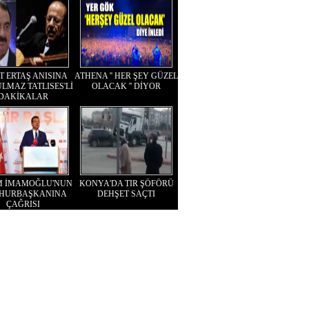
T ERTAŞ ANISINA
ATHENA '' HER ŞEY GÜZEL
LMAZ TATLISES'Lİ
OLACAK '' DİYOR
DAKİKALAR
M İMAMOĞLU'NUN
KONYA'DA TIR ŞÖFÖRÜ
HURBAŞKANINA
DEHŞET SAÇTI
ÇAĞRISI