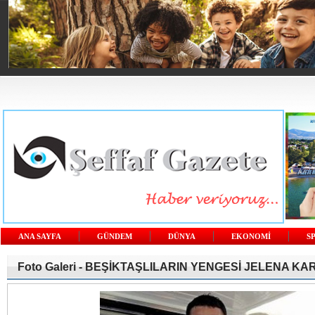
ANA SAYFA
GÜNDEM
DÜNYA
EKONOMİ
S
Foto Galeri -
BEŞİKTAŞLILARIN YENGESİ JELENA KA