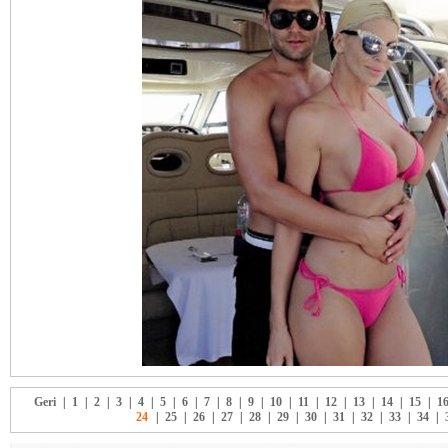
Geri
|
1
|
2
|
3
|
4
|
5
|
6
|
7
|
8
|
9
|
10
|
11
|
12
|
13
|
14
|
15
|
1
24
|
25
|
26
|
27
|
28
|
29
|
30
|
31
|
32
|
33
|
34
|