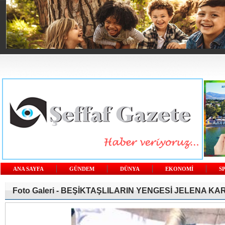
ANA SAYFA
GÜNDEM
DÜNYA
EKONOMİ
S
Foto Galeri -
BEŞİKTAŞLILARIN YENGESİ JELENA KA