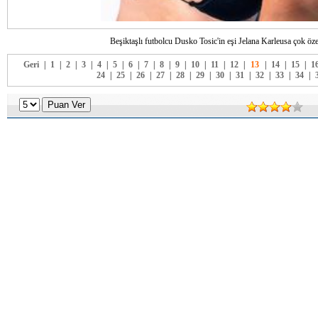
Beşiktaşlı futbolcu Dusko Tosic'in eşi Jelana Karleusa çok özel
Geri
|
1
|
2
|
3
|
4
|
5
|
6
|
7
|
8
|
9
|
10
|
11
|
12
|
13
|
14
|
15
|
1
24
|
25
|
26
|
27
|
28
|
29
|
30
|
31
|
32
|
33
|
34
|