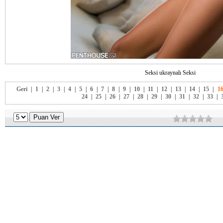
Seksi ukraynalı Seksi
Geri
|
1
|
2
|
3
|
4
|
5
|
6
|
7
|
8
|
9
|
10
|
11
|
12
|
13
|
14
|
15
|
1
24
|
25
|
26
|
27
|
28
|
29
|
30
|
31
|
32
|
33
|