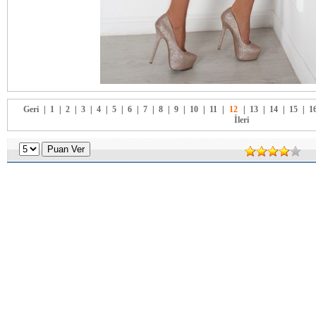
Geri
|
1
|
2
|
3
|
4
|
5
|
6
|
7
|
8
|
9
|
10
|
11
|
12
|
13
|
14
|
15
|
1
İleri