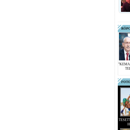
RÖP
''KEMA
TE
FOTO
TESET
H