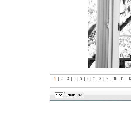
1
|
2
|
3
|
4
|
5
|
6
|
7
|
8
|
9
|
10
|
11
|
1