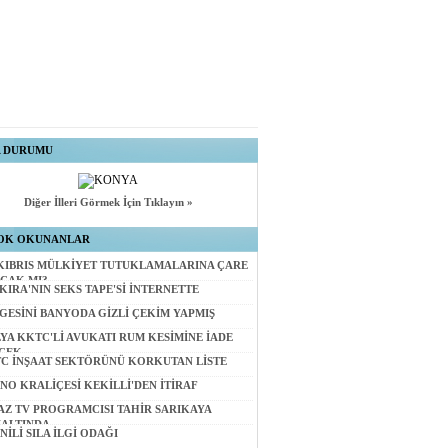
A DURUMU
Diğer İlleri Görmek İçin Tıklayın »
OK OKUNANLAR
KIBRIS MÜLKİYET TUTUKLAMALARINA ÇARE
CAK MI?
KIRA'NIN SEKS TAPE'Sİ İNTERNETTE
GESİNİ BANYODA GİZLİ ÇEKİM YAPMIŞ
LYA KKTC'Lİ AVUKATI RUM KESİMİNE İADE
CEK
C İNŞAAT SEKTÖRÜNÜ KORKUTAN LİSTE
NO KRALİÇESİ KEKİLLİ'DEN İTİRAF
AZ TV PROGRAMCISI TAHİR SARIKAYA
ALTINDA
NİLİ SILA İLGİ ODAĞI