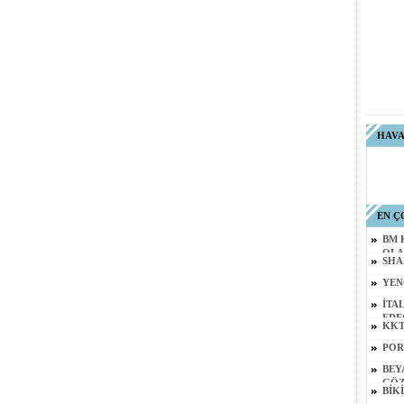
HAV
EN Ç
BM 
OLA
SHA
YEN
İTA
EDE
KKT
POR
BEY
GÖZ
BİKİ