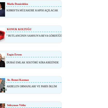
Mutlu Demirdelen
KIBRIS'TA MÜZAKERE KAPISI AÇILACAK
KONUK KOLTUĞU
'' BUTLANCININ SAMSUN'A REVA GÖRDÜĞÜ
Engin Ertem
DUBAİ EMLAK SEKTÖRÜ KİRA KRİZİNDE
Av. Remzi Kazmaz
AKBELEN ORMANLARI VE PARİS İKLİM
ŞMASI
Süleyman Yıldız