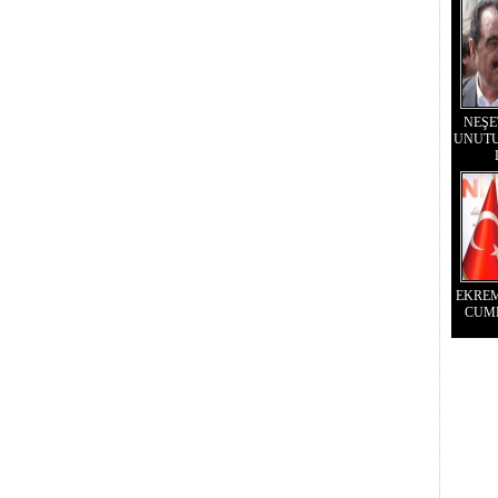
NEŞE
UNUTU
EKRE
CUM