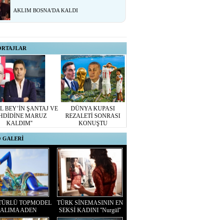
AKLIM BOSNA'DA KALDI
ORTAJLAR
L BEY’İN ŞANTAJ VE
DÜNYA KUPASI
HDİDİNE MARUZ
REZALETİ SONRASI
KALDIM''
KONUŞTU
 GALERİ
TÜRLÜ TOPMODEL
TÜRK SİNEMASININ EN
ALIMA ADEN
SEKSİ KADINI ''Nurgül''