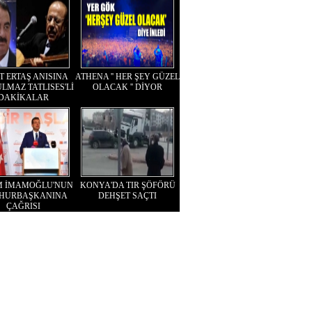
T ERTAŞ ANISINA
ATHENA '' HER ŞEY GÜZEL
LMAZ TATLISES'Lİ
OLACAK '' DİYOR
DAKİKALAR
M İMAMOĞLU'NUN
KONYA'DA TIR ŞÖFÖRÜ
HURBAŞKANINA
DEHŞET SAÇTI
ÇAĞRISI