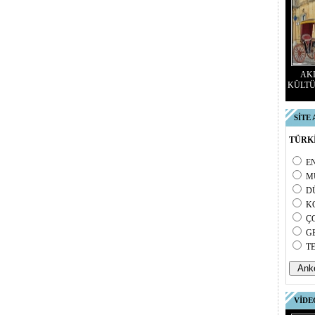
AKD
KÜLTÜ
SİTE
TÜRKİ
E
M
D
K
Ç
G
T
VİDE