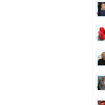
MI?
''
ANLA