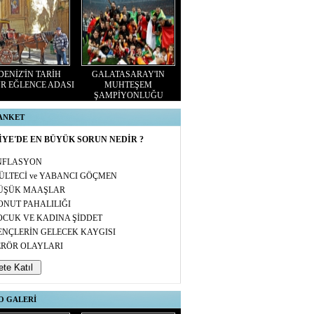
ENİZ'İN TARİH
GALATASARAY'IN
R EĞLENCE ADASI
MUHTEŞEM
ŞAMPİYONLUĞU
 ANKET
YE'DE EN BÜYÜK SORUN NEDİR ?
NFLASYON
ÜLTECİ ve YABANCI GÖÇMEN
ÜŞÜK MAAŞLAR
ONUT PAHALILIĞI
OCUK VE KADINA ŞİDDET
ENÇLERİN GELECEK KAYGISI
ERÖR OLAYLARI
O GALERİ