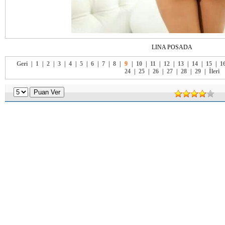
LINA POSADA
Geri
|
1
|
2
|
3
|
4
|
5
|
6
|
7
|
8
|
9
|
10
|
11
|
12
|
13
|
14
|
15
|
1
24
|
25
|
26
|
27
|
28
|
29
|
İleri