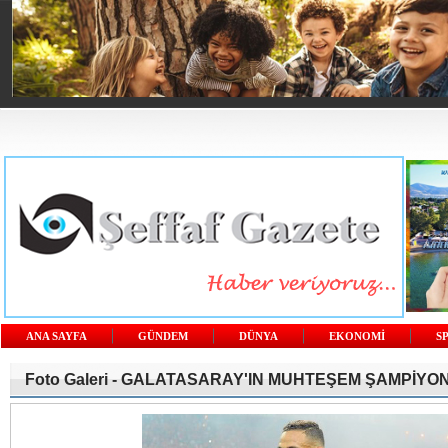
ANA SAYFA
GÜNDEM
DÜNYA
EKONOMİ
S
Foto Galeri -
GALATASARAY'IN MUHTEŞEM ŞAMPİYO