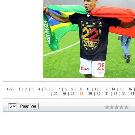
Geri
|
1
|
2
|
3
|
4
|
5
|
6
|
7
|
8
|
9
|
10
|
11
|
12
|
13
|
14
|
15
|
16
|
25
|
26
|
27
|
28
|
29
|
30
|
31
|
32
|
33
|
34