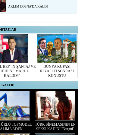
AKLIM BOSNA'DA KALDI
ORTAJLAR
L BEY’İN ŞANTAJ VE
DÜNYA KUPASI
HDİDİNE MARUZ
REZALETİ SONRASI
KALDIM''
KONUŞTU
 GALERİ
TÜRLÜ TOPMODEL
TÜRK SİNEMASININ EN
ALIMA ADEN
SEKSİ KADINI ''Nurgül''