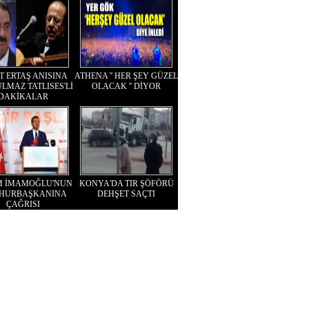
T ERTAŞ ANISINA
ATHENA '' HER ŞEY GÜZEL
LMAZ TATLISES'Lİ
OLACAK '' DİYOR
DAKİKALAR
M İMAMOĞLU'NUN
KONYA'DA TIR ŞÖFÖRÜ
HURBAŞKANINA
DEHŞET SAÇTI
ÇAĞRISI