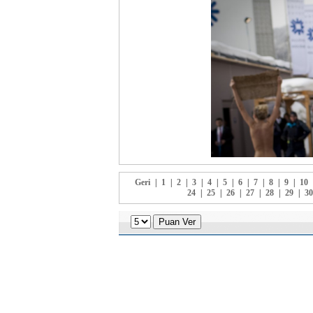
Geri
|
1
|
2
|
3
|
4
|
5
|
6
|
7
|
8
|
9
|
10
24
|
25
|
26
|
27
|
28
|
29
|
30