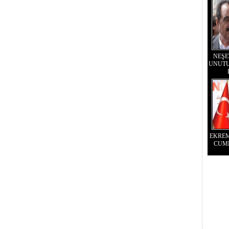
NEŞE
UNUTU
EKRE
CUM