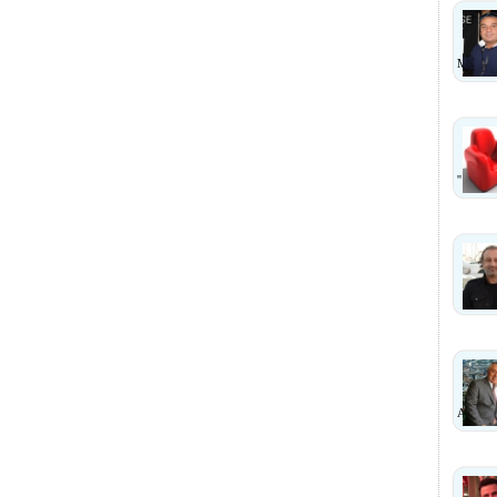
MI?
''
ANLA