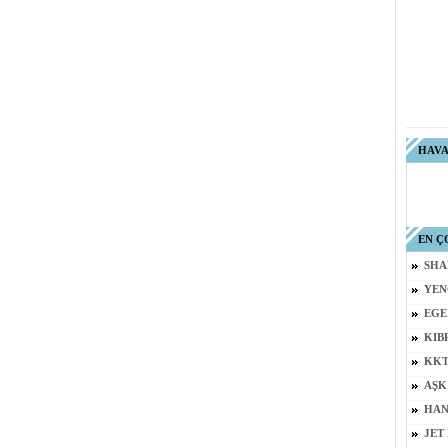
HAV
EN Ç
SHA
YEN
EGE
KIB
KKT
AŞK
HAN
JET