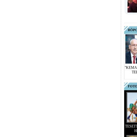
RÖP
''KEMA
TE
FOTO
TESET
H