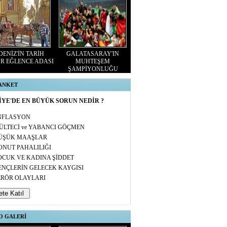
ENİZ'İN TARİH
GALATASARAY'IN
R EĞLENCE ADASI
MUHTEŞEM
ŞAMPİYONLUĞU
 ANKET
YE'DE EN BÜYÜK SORUN NEDİR ?
NFLASYON
ÜLTECİ ve YABANCI GÖÇMEN
ÜŞÜK MAAŞLAR
ONUT PAHALILIĞI
OCUK VE KADINA ŞİDDET
ENÇLERİN GELECEK KAYGISI
ERÖR OLAYLARI
O GALERİ