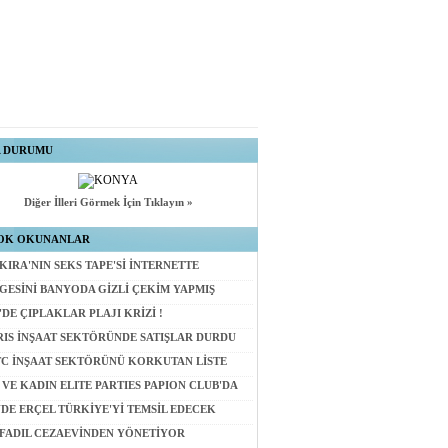
A DURUMU
Diğer İlleri Görmek İçin Tıklayın »
OK OKUNANLAR
KIRA'NIN SEKS TAPE'Sİ İNTERNETTE
GESİNİ BANYODA GİZLİ ÇEKİM YAPMIŞ
'DE ÇIPLAKLAR PLAJI KRİZİ !
RIS İNŞAAT SEKTÖRÜNDE SATIŞLAR DURDU
C İNŞAAT SEKTÖRÜNÜ KORKUTAN LİSTE
 VE KADIN ELITE PARTIES PAPION CLUB'DA
DE ERÇEL TÜRKİYE'Yİ TEMSİL EDECEK
 FADIL CEZAEVİNDEN YÖNETİYOR