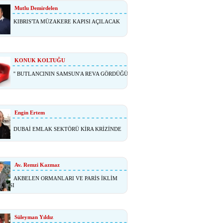
Mutlu Demirdelen
KIBRIS'TA MÜZAKERE KAPISI AÇILACAK
KONUK KOLTUĞU
'' BUTLANCININ SAMSUN'A REVA GÖRDÜĞÜ
Engin Ertem
DUBAİ EMLAK SEKTÖRÜ KİRA KRİZİNDE
Av. Remzi Kazmaz
AKBELEN ORMANLARI VE PARİS İKLİM
ŞMASI
Süleyman Yıldız