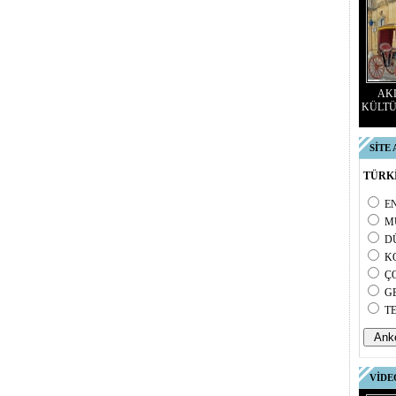
AKD
KÜLTÜ
SİTE
TÜRKİ
E
M
D
K
Ç
G
T
VİDE