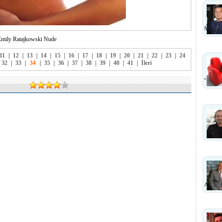
MI?
mily Ratajkowski Nude
11
|
12
|
13
|
14
|
15
|
16
|
17
|
18
|
19
|
20
|
21
|
22
|
23
|
24
32
|
33
|
34
|
35
|
36
|
37
|
38
|
39
|
40
|
41
|
İleri
''
ANLA