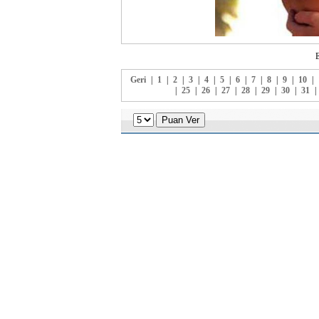
E
Geri
|
1
|
2
|
3
|
4
|
5
|
6
|
7
|
8
|
9
|
10
|
|
25
|
26
|
27
|
28
|
29
|
30
|
31
|