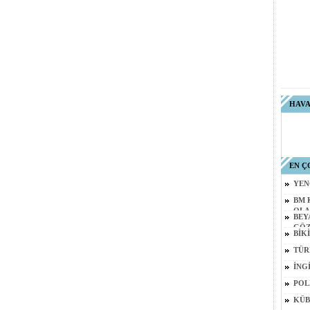
HAV
EN Ç
YEN
BM 
OLA
BEY
GÖZ
BİKİ
TÜR
İNG
POL
KÜB