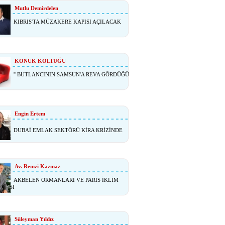
Mutlu Demirdelen
KIBRIS'TA MÜZAKERE KAPISI AÇILACAK
KONUK KOLTUĞU
'' BUTLANCININ SAMSUN'A REVA GÖRDÜĞÜ
Engin Ertem
DUBAİ EMLAK SEKTÖRÜ KİRA KRİZİNDE
Av. Remzi Kazmaz
AKBELEN ORMANLARI VE PARİS İKLİM
ŞMASI
Süleyman Yıldız