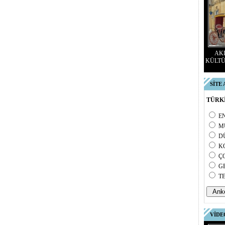
AKD
KÜLTÜ
SİTE
TÜRKİ
E
M
D
K
Ç
G
T
VİDE