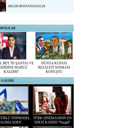
AKLIM BOSNA'DA KALDI
ORTAJLAR
L BEY’İN ŞANTAJ VE
DÜNYA KUPASI
HDİDİNE MARUZ
REZALETİ SONRASI
KALDIM''
KONUŞTU
 GALERİ
TÜRLÜ TOPMODEL
TÜRK SİNEMASININ EN
ALIMA ADEN
SEKSİ KADINI ''Nurgül''