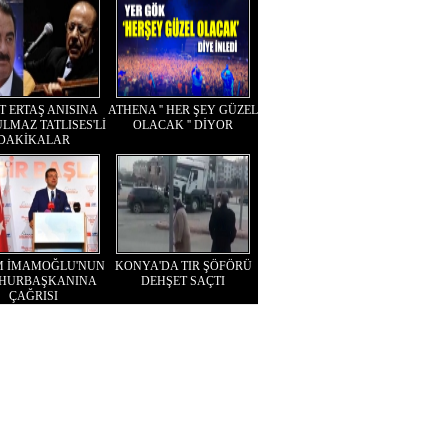
T ERTAŞ ANISINA
ATHENA '' HER ŞEY GÜZEL
LMAZ TATLISES'Lİ
OLACAK '' DİYOR
DAKİKALAR
M İMAMOĞLU'NUN
KONYA'DA TIR ŞÖFÖRÜ
HURBAŞKANINA
DEHŞET SAÇTI
ÇAĞRISI