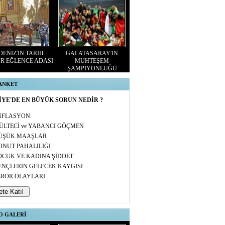
ENİZ'İN TARİH
GALATASARAY'IN
R EĞLENCE ADASI
MUHTEŞEM
ŞAMPİYONLUĞU
 ANKET
YE'DE EN BÜYÜK SORUN NEDİR ?
NFLASYON
ÜLTECİ ve YABANCI GÖÇMEN
ÜŞÜK MAAŞLAR
ONUT PAHALILIĞI
OCUK VE KADINA ŞİDDET
ENÇLERİN GELECEK KAYGISI
ERÖR OLAYLARI
O GALERİ