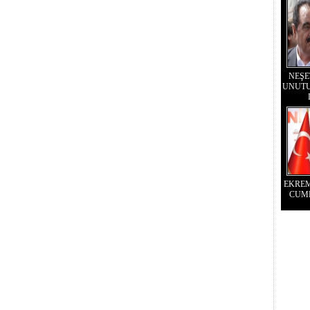
NEŞE
UNUTU
EKRE
CUM