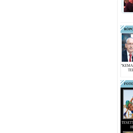
RÖP
''KEMA
TE
FOTO
TESET
H