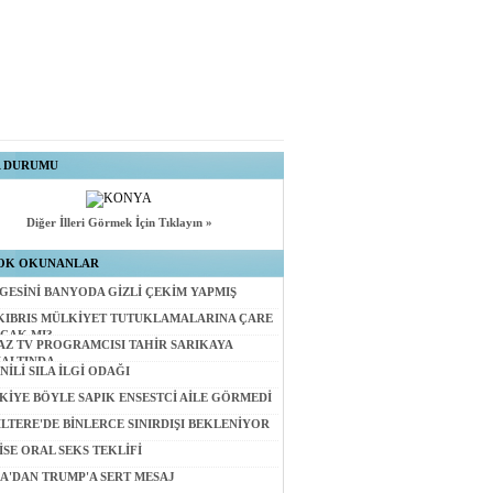
A DURUMU
Diğer İlleri Görmek İçin Tıklayın »
OK OKUNANLAR
GESİNİ BANYODA GİZLİ ÇEKİM YAPMIŞ
KIBRIS MÜLKİYET TUTUKLAMALARINA ÇARE
CAK MI?
AZ TV PROGRAMCISI TAHİR SARIKAYA
ALTINDA
NİLİ SILA İLGİ ODAĞI
KİYE BÖYLE SAPIK ENSESTCİ AİLE GÖRMEDİ
İLTERE'DE BİNLERCE SINIRDIŞI BEKLENİYOR
İSE ORAL SEKS TEKLİFİ
A'DAN TRUMP'A SERT MESAJ