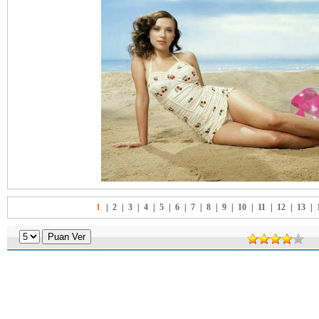
1
|
2
|
3
|
4
|
5
|
6
|
7
|
8
|
9
|
10
|
11
|
12
|
13
|