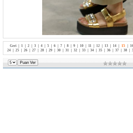
Geri
|
1
|
2
|
3
|
4
|
5
|
6
|
7
|
8
|
9
|
10
|
11
|
12
|
13
|
14
|
15
|
1
24
|
25
|
26
|
27
|
28
|
29
|
30
|
31
|
32
|
33
|
34
|
35
|
36
|
37
|
38
|