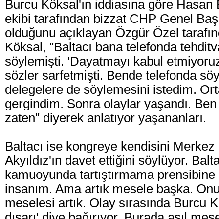
Burcu Köksal'ın iddiasına göre Hasan 
ekibi tarafından bizzat CHP Genel Baş
olduğunu açıklayan Özgür Özel tarafın
Köksal, "Baltacı bana telefonda tehditv
söylemişti. 'Dayatmayı kabul etmiyoruz,
sözler sarfetmişti. Bende telefonda söy
delegelere de söylemesini istedim. Or
gergindim. Sonra olaylar yaşandı. Ben
zaten" diyerek anlatıyor yaşananları.
Baltacı ise kongreye kendisini Merkez
Akyıldız'ın davet ettiğini söylüyor. Balta
kamuoyunda tartıştırmama prensibine 
insanım. Ama artık mesele başka. Onu
meselesi artık. Olay sırasında Burcu Kö
dışarı' diye bağırıyor. Burada asıl me