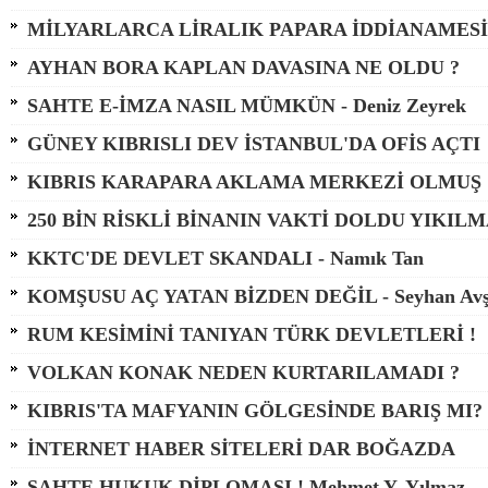
MİLYARLARCA LİRALIK PAPARA İDDİANAMESİ
AYHAN BORA KAPLAN DAVASINA NE OLDU ?
SAHTE E-İMZA NASIL MÜMKÜN - Deniz Zeyrek
GÜNEY KIBRISLI DEV İSTANBUL'DA OFİS AÇTI
KIBRIS KARAPARA AKLAMA MERKEZİ OLMUŞ
250 BİN RİSKLİ BİNANIN VAKTİ DOLDU YIKILM
KKTC'DE DEVLET SKANDALI - Namık Tan
KOMŞUSU AÇ YATAN BİZDEN DEĞİL - Seyhan Avş
RUM KESİMİNİ TANIYAN TÜRK DEVLETLERİ !
VOLKAN KONAK NEDEN KURTARILAMADI ?
KIBRIS'TA MAFYANIN GÖLGESİNDE BARIŞ MI?
İNTERNET HABER SİTELERİ DAR BOĞAZDA
SAHTE HUKUK DİPLOMASI ! Mehmet Y. Yılmaz