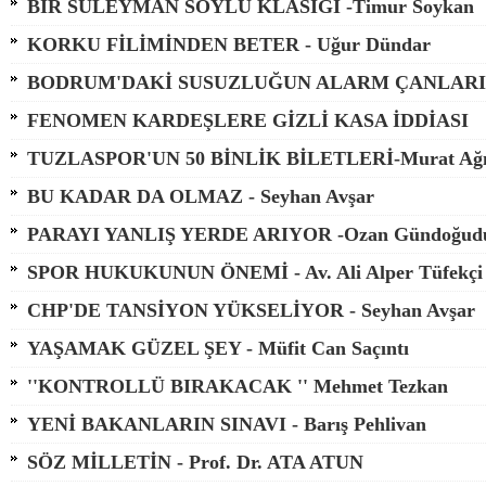
BİR SÜLEYMAN SOYLU KLASİĞİ -Timur Soykan
KORKU FİLİMİNDEN BETER - Uğur Dündar
BODRUM'DAKİ SUSUZLUĞUN ALARM ÇANLARI
FENOMEN KARDEŞLERE GİZLİ KASA İDDİASI
TUZLASPOR'UN 50 BİNLİK BİLETLERİ-Murat Ağı
BU KADAR DA OLMAZ - Seyhan Avşar
PARAYI YANLIŞ YERDE ARIYOR -Ozan Gündoğud
SPOR HUKUKUNUN ÖNEMİ - Av. Ali Alper Tüfekçi
CHP'DE TANSİYON YÜKSELİYOR - Seyhan Avşar
YAŞAMAK GÜZEL ŞEY - Müfit Can Saçıntı
''KONTROLLÜ BIRAKACAK '' Mehmet Tezkan
YENİ BAKANLARIN SINAVI - Barış Pehlivan
SÖZ MİLLETİN - Prof. Dr. ATA ATUN