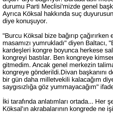
durumu Parti Meclisi'mizde genel başk
Ayrıca Köksal hakkında suç duyurusu
diye konuşuyor.
"Burcu Köksal bize bağırıp çağırırken 
masamızı yumrukladı" diyen Baltacı, "E
kardeşleri kongre boyunca herkese sald
kongreyi bastılar. Ben kongreye kimsen
gitmedim. Ancak genel merkezin talima
kongreye gönderildi.Divan başkanını d
bir gün daha milletvekili kalacağım diy
saygısızlığa göz yummayacağım" ifadele
İki tarafında anlatımları ortada... Her 
Köksal'ın akrabalarının kongrede ne i