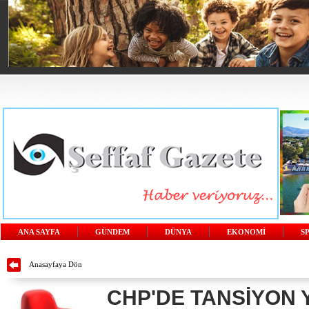
ANA SAYFA
GÜNDEM
DÜNYA
EKONOMİ
S
Anasayfaya Dön
CHP'DE TANSİYON 