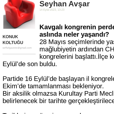
Seyhan Avşar
14 Eylül 2023, 13:23
Kavgalı kongrenin perde
aslında neler yaşandı?
KONUK
28 Mayıs seçimlerinde ya
KOLTUĞU
mağlubiyetin ardından CHP
seffafgazete@gmail.com
kongrelerini başlattı.
İlçe 
Eylül’de son buldu.
Partide 16 Eylül’de başlayan il kongrel
Ekim’de tamamlanması bekleniyor.
Bir aksilik olmazsa Kurultay Parti Mecl
belirlenecek bir tarihte gerçekleştirilec