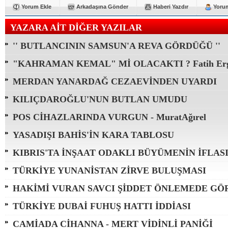
Yorum Ekle
Arkadaşına Gönder
Haberi Yazdır
Yorum
YAZARA AİT DİĞER YAZILAR
'' BUTLANCININ SAMSUN'A REVA GÖRDÜĞÜ ''
"KAHRAMAN KEMAL" Mİ OLACAKTI ? Fatih Erg
MERDAN YANARDAĞ CEZAEVİNDEN UYARDI
KILIÇDAROĞLU'NUN BUTLAN UMUDU
POS CİHAZLARINDA VURGUN - MuratAğırel
YASADIŞI BAHİS'İN KARA TABLOSU
KIBRIS'TA İNŞAAT ODAKLI BÜYÜMENİN İFLAS
TÜRKİYE YUNANİSTAN ZİRVE BULUŞMASI
HAKİMİ VURAN SAVCI ŞİDDET ÖNLEMEDE GÖ
TÜRKİYE DUBAİ FUHUŞ HATTI İDDİASI
CAMİADA CİHANNA - MERT VİDİNLİ PANİĞİ