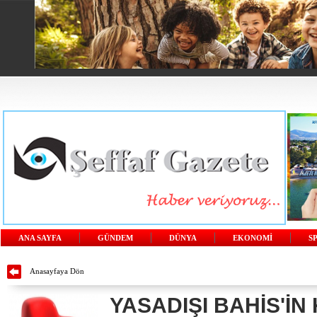
ANA SAYFA
GÜNDEM
DÜNYA
EKONOMİ
S
Anasayfaya Dön
YASADIŞI BAHİS'İ