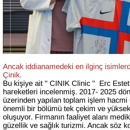
Ancak iddianamedeki en ilginç isimle
Çinik.
Bu kişiye ait '' CINIK Clinic '' Erc Este
hareketleri incelenmiş. 2017- 2025 d
üzerinden yapılan toplam işlem hacmi 
önemli bir bölümü tek çekim ve yüksek 
oluşuyor. Firmanın faaliyet alanı medik
güzellik ve sağlık turizmi. Ancak söz 