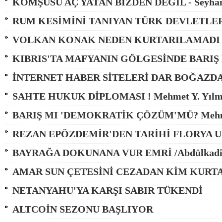
KOMŞUSU AÇ YATAN BİZDEN DEĞİL - Seyhan
RUM KESİMİNİ TANIYAN TÜRK DEVLETLER
VOLKAN KONAK NEDEN KURTARILAMADI 
KIBRIS'TA MAFYANIN GÖLGESİNDE BARIŞ
İNTERNET HABER SİTELERİ DAR BOĞAZD
SAHTE HUKUK DİPLOMASI ! Mehmet Y. Yılm
BARIŞ MI 'DEMOKRATİK ÇÖZÜM'MÜ? Mehme
REZAN EPÖZDEMİR'DEN TARİHİ FLORYA U
BAYRAĞA DOKUNANA VUR EMRİ /Abdülkadir
AMAR SUN ÇETESİNİ CEZADAN KİM KURT
NETANYAHU'YA KARŞI SABIR TÜKENDİ
ALTCOİN SEZONU BAŞLIYOR