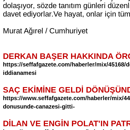
dolaşıyor, sözde tanıtım günleri düzenl
davet ediyorlar.
Ve hayat, onlar için tü
Murat Ağırel / Cumhuriyet
DERKAN BAŞER HAKKINDA ÖR
https://seffafgazete.com/haberler/mix/45168/
iddianamesi
SAÇ EKİMİNE GELDİ DÖNÜŞÜND
https://www.seffafgazete.com/haberler/mix/44
donusunde-canazesi-gitti-
DİLAN VE ENGİN POLAT'IN PA