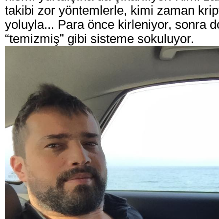
takibi zor yöntemlerle, kimi zaman kri
yoluyla... Para önce kirleniyor, sonra d
“temizmiş” gibi sisteme sokuluyor.