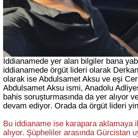
İddianamede yer alan bilgiler bana yab
iddianamede örgüt lideri olarak Derkan
olarak ise Abdulsamet Aksu ve eşi Cere
Abdulsamet Aksu ismi, Anadolu Adliyes
bahis soruşturmasında da yer alıyor v
devam ediyor. Orada da örgüt lideri yi
Bu iddianame ise karapara aklamaya ili
alıyor. Şüpheliler arasında Gürcistan uy