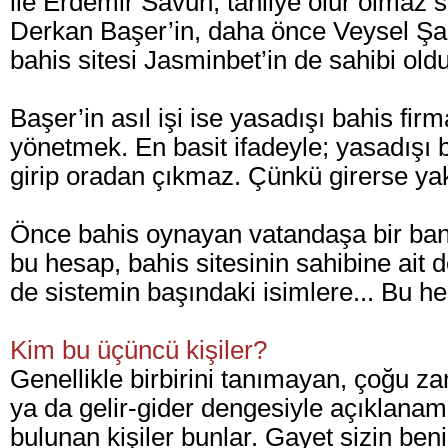
ile Erdemir Savun, tahliye olur olmaz s
Derkan Başer’in, daha önce Veysel Şah
bahis sitesi Jasminbet’in de sahibi oldu
Başer’in asıl işi ise yasadışı bahis fir
yönetmek. En basit ifadeyle; yasadışı 
girip oradan çıkmaz. Çünkü girerse yak
Önce bahis oynayan vatandaşa bir bank
bu hesap, bahis sitesinin sahibine ait 
de sistemin başındaki isimlere... Bu he
Kim bu üçüncü kişiler?
Genellikle birbirini tanımayan, çoğu za
ya da gelir-gider dengesiyle açıklanam
bulunan kişiler bunlar. Gayet sizin beni