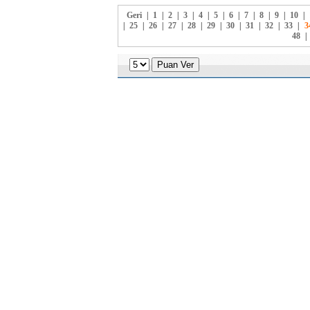
Geri
|
1
|
2
|
3
|
4
|
5
|
6
|
7
|
8
|
9
|
10
|
|
25
|
26
|
27
|
28
|
29
|
30
|
31
|
32
|
33
|
3
48
|