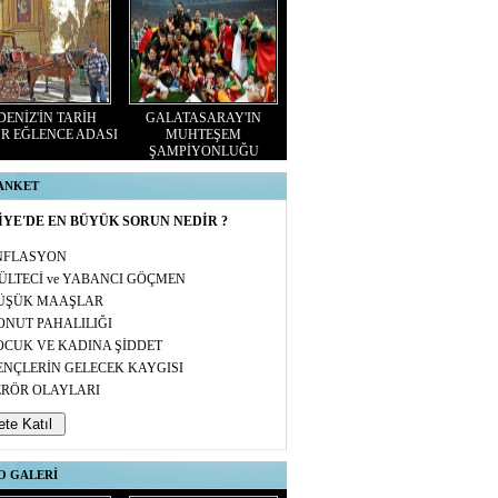
ENİZ'İN TARİH
GALATASARAY'IN
R EĞLENCE ADASI
MUHTEŞEM
ŞAMPİYONLUĞU
 ANKET
YE'DE EN BÜYÜK SORUN NEDİR ?
NFLASYON
ÜLTECİ ve YABANCI GÖÇMEN
ÜŞÜK MAAŞLAR
ONUT PAHALILIĞI
OCUK VE KADINA ŞİDDET
ENÇLERİN GELECEK KAYGISI
ERÖR OLAYLARI
O GALERİ