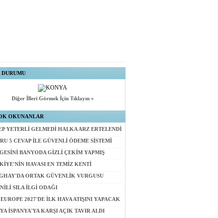
A DURUMU
Diğer İlleri Görmek İçin Tıklayın »
OK OKUNANLAR
EP YETERLİ GELMEDİ HALKA ARZ ERTELENDİ
ORU 5 CEVAP İLE GÜVENLİ ÖDEME SİSTEMİ
GESİNİ BANYODA GİZLİ ÇEKİM YAPMIŞ
KİYE'NİN HAVASI EN TEMİZ KENTİ
GHAY'DA ORTAK GÜVENLİK VURGUSU
NİLİ SILA İLGİ ODAĞI
 EUROPE 2027'DE İLK HAVA ATIŞINI YAPACAK
LYA İSPANYA'YA KARŞI AÇIK TAVIR ALDI