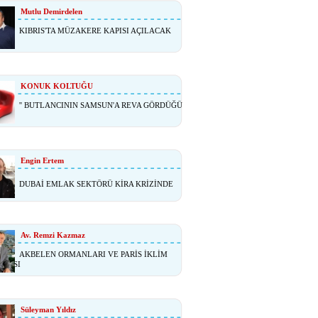
Mutlu Demirdelen
KIBRIS'TA MÜZAKERE KAPISI AÇILACAK
KONUK KOLTUĞU
'' BUTLANCININ SAMSUN'A REVA GÖRDÜĞÜ
Engin Ertem
DUBAİ EMLAK SEKTÖRÜ KİRA KRİZİNDE
Av. Remzi Kazmaz
AKBELEN ORMANLARI VE PARİS İKLİM
ŞMASI
Süleyman Yıldız