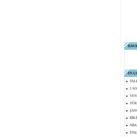
HAV
EN Ç
TAL
5 S
YEN
TÜR
ŞAN
BİKİ
NBA
İTA