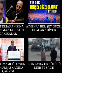
T ERTAŞ ANISINA
ATHENA '' HER ŞEY GÜZEL
LMAZ TATLISES'Lİ
OLACAK '' DİYOR
DAKİKALAR
M İMAMOĞLU'NUN
KONYA'DA TIR ŞÖFÖRÜ
HURBAŞKANINA
DEHŞET SAÇTI
ÇAĞRISI