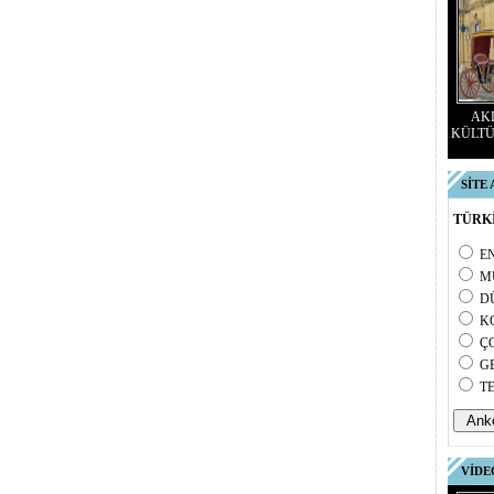
AKD
KÜLTÜ
SİTE
TÜRKİ
E
M
D
K
Ç
G
T
VİDE