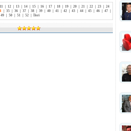
11
|
12
|
13
|
14
|
15
|
16
|
17
|
18
|
19
|
20
|
21
|
22
|
23
|
24
4
|
35
|
36
|
37
|
38
|
39
|
40
|
41
|
42
|
43
|
44
|
45
|
46
|
47
|
49
|
50
|
51
|
52
|
İleri
MI?
''
ANLA