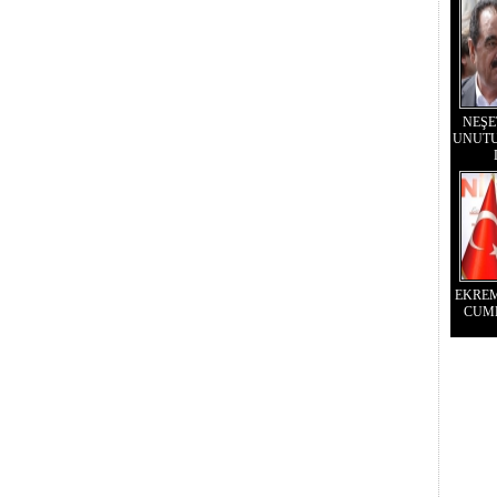
NEŞE
UNUTU
EKRE
CUM