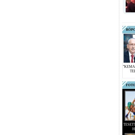
RÖP
''KEMA
TE
FOTO
TESET
H