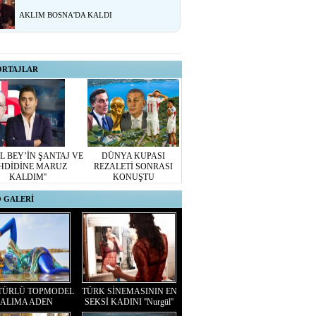
AKLIM BOSNA'DA KALDI
ORTAJLAR
L BEY’İN ŞANTAJ VE
DÜNYA KUPASI
HDİDİNE MARUZ
REZALETİ SONRASI
KALDIM''
KONUŞTU
 GALERİ
TÜRLÜ TOPMODEL
TÜRK SİNEMASININ EN
ALIMA ADEN
SEKSİ KADINI ''Nurgül''