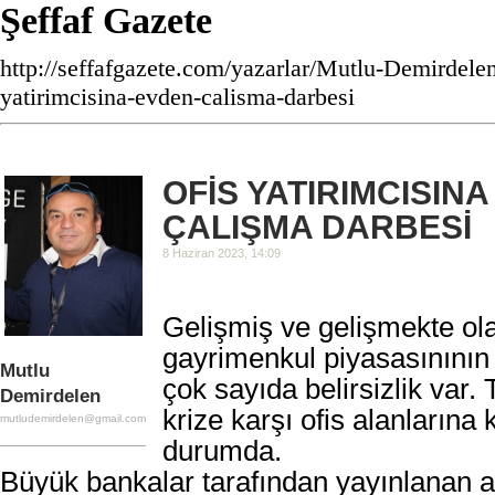
Şeffaf Gazete
http://seffafgazete.com/yazarlar/Mutlu-Demirdele
yatirimcisina-evden-calisma-darbesi
OFİS YATIRIMCISIN
ÇALIŞMA DARBESİ
8 Haziran 2023, 14:09
Gelişmiş ve gelişmekte olan
gayrimenkul piyasasınının
Mutlu
çok sayıda belirsizlik var.
Demirdelen
krize karşı ofis alanlarına k
mutludemirdelen@gmail.com
durumda.
Büyük bankalar tarafından yayınlanan 