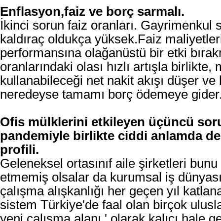
Enflasyon,faiz ve borç sarmalı.
İkinci sorun faiz oranları. Gayrimenkul 
kaldıraç oldukça yüksek.Faiz maliyetler
performansına olağanüstü bir etki bıra
oranlarındaki olası hızlı artışla birlikte,
kullanabileceği net nakit akışı düşer ve
neredeyse tamamı borç ödemeye gider
Ofis mülklerini etkileyen üçüncü so
pandemiyle birlikte ciddi anlamda de
profili.
Geleneksel ortasınıf aile şirketleri bunu
etmemiş olsalar da kurumsal iş dünyas
çalışma alışkanlığı her geçen yıl katlan
sistem Türkiye'de faal olan birçok uluslar
yeni çalışma alanı ' olarak kalıcı hale 