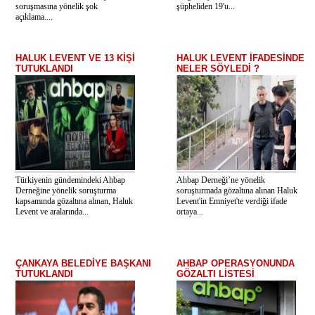
soruşmasına yönelik şok
şüpheliden 19'u...
açıklama....
HALUK LEVENT VE 13 KİŞİ
HALUK LEVENT İFADESİNDE
TUTUKLANDI
NELER SÖYLEDİ ?
Türkiyenin gündemindeki Ahbap
Ahbap Derneği’ne yönelik
Derneğine yönelik soruşturma
soruşturmada gözaltına alınan Haluk
kapsamında gözaltına alınan, Haluk
Levent'in Emniyet'te verdiği ifade
Levent ve aralarında...
ortaya...
ÇANKAYA BELEDİYE BAŞKANI
AHBAP OPERASYONUNDA
TUTUKLANDI
GÖZALTI LİSTESİ