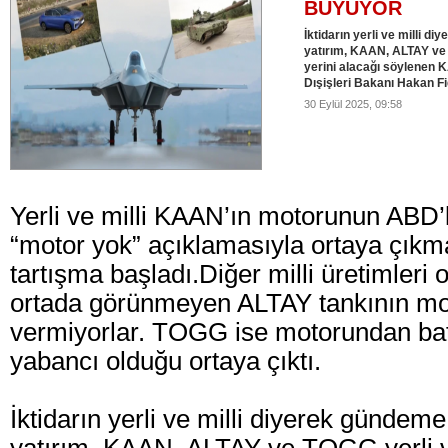
BÜYÜYOR
İktidarın yerli ve milli d
yatırım, KAAN, ALTAY ve T
yerini alacağı söylenen
Dışişleri Bakanı Hakan Fi
30 Eylül 2025, 09:58
Yerli ve milli KAAN’ın motorunun ABD’l
“motor yok” açıklamasıyla ortaya çıkm
tartışma başladı.Diğer milli üretimleri 
ortada görünmeyen ALTAY tankının mo
vermiyorlar. TOGG ise motorundan ba
yabancı olduğu ortaya çıktı.
İktidarın yerli ve milli diyerek gündeme