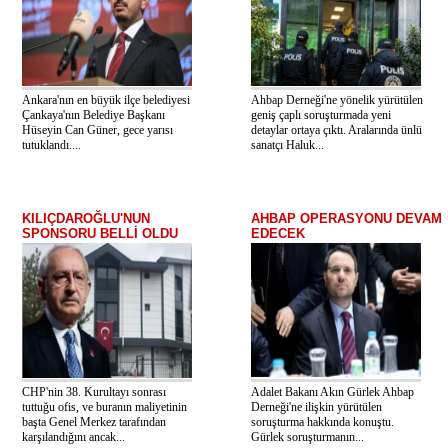
Ankara'nın en büyük ilçe belediyesi
Ahbap Derneği'ne yönelik yürütülen
Çankaya'nın Belediye Başkanı
geniş çaplı soruşturmada yeni
Hüseyin Can Güner, gece yarısı
detaylar ortaya çıktı. Aralarında ünlü
tutuklandı....
sanatçı Haluk...
KILIÇDAROĞLU'NUN
AHBAP OPERASYONU DEVAM
SPONSORU BELLİ OLDU
EDECEK
CHP'nin 38. Kurultayı sonrası
Adalet Bakanı Akın Gürlek Ahbap
tuttuğu ofis, ve buranın maliyetinin
Derneği'ne ilişkin yürütülen
başta Genel Merkez tarafından
soruşturma hakkında konuştu.
karşılandığını ancak...
Gürlek soruşturmanın...