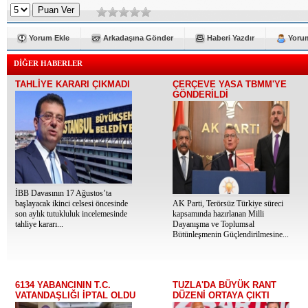
Yorum Ekle
Arkadaşına Gönder
Haberi Yazdır
Yorum
DİĞER HABERLER
TAHLİYE KARARI ÇIKMADI
ÇERÇEVE YASA TBMM'YE
GÖNDERİLDİ
İBB Davasının 17 Ağustos’ta
başlayacak ikinci celsesi öncesinde
AK Parti, Terörsüz Türkiye süreci
son aylık tutukluluk incelemesinde
kapsamında hazırlanan Milli
tahliye kararı...
Dayanışma ve Toplumsal
Bütünleşmenin Güçlendirilmesine...
6134 YABANCININ T.C.
TUZLA'DA BÜYÜK RANT
VATANDAŞLIĞI İPTAL OLDU
DÜZENİ ORTAYA ÇIKTI