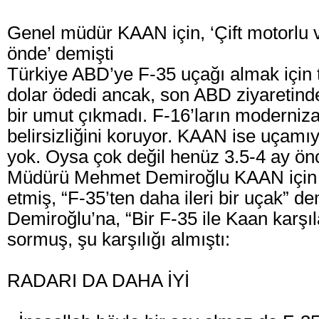
Genel müdür KAAN için, ‘Çift motorlu ve
önde’ demişti
Türkiye ABD’ye F-35 uçağı almak için 
dolar ödedi ancak, son ABD ziyaretinde
bir umut çıkmadı. F-16’ların moderniz
belirsizliğini koruyor. KAAN ise uçamı
yok. Oysa çok değil henüz 3.5-4 ay 
Müdürü Mehmet Demiroğlu KAAN için 
etmiş, “F-35’ten daha ileri bir uçak” de
Demiroğlu’na, “Bir F-35 ile Kaan karşıl
sormuş, şu karşılığı almıştı:
RADARI DA DAHA İYİ