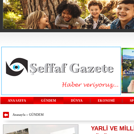
ANA SAYFA
GÜNDEM
DÜNYA
EKONOMİ
S
Anasayfa
»
GÜNDEM
YARLİ VE MİL