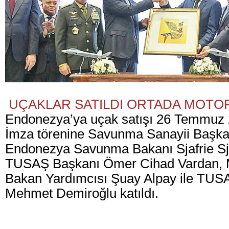
UÇAKLAR SATILDI ORTADA MOTO
Endonezya’ya uçak satışı 26 Temmuz 2
İmza törenine Savunma Sanayii Başka
Endonezya Savunma Bakanı Sjafrie S
TUSAŞ Başkanı Ömer Cihad Vardan, 
Bakan Yardımcısı Şuay Alpay ile TU
Mehmet Demiroğlu katıldı.