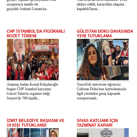
uyuşturucu madde ele
tahliye edildi, karayolları ulaşıma
geçirildi.Ambarlı Limanı'na...
kapatıldıTarım...
CHP İSTANBUL'DA FİGÜRANLI
GÜLİSTAN DOKU DAVASINDA
ROZET TÖRENİ
YENİ TUTUKLAMA
Atanmış butlan Kemal Kılıçdaroğlu
Tunceli'de üniversite öğrencisi
bugün CHP İstanbul kayyumu
Gülistan Doku'nun kaybolmasıyla
Gürsel Tekin'in organize ettiği
ilgili yürütülen geniş kapsamlı
Sarıyer'de 700 kişilik...
soruşturmada...
İZMİT BELEDİYE BAŞKANI VE
SİVAS KATLİAMI İÇİN
19 KİŞİ TUTUKLANDI
TAZMİNAT KARARI