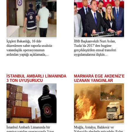
İçişleri Bakanlığı, 16 ilde
İBB Başkanvekili Nuri Aslan,
düzenlenen sahte raporla usulsüz
Tuzla’da 2017’den bugüne
vatandaşlık operasyonunun
gerçekleştirilen emsal transferi
ardından yaptığı açıklamada,...
uygulamalarına ilişkin...
İSTANBUL AMBARLI LİMANINDA
MARMARA EGE AKDENİZ'E
3 TON UYUŞURUCU
UZANAN YANGINLAR
İstanbul Ambarlı Limanında bir
Muğla, Antalya, Balıkesir ve
gemiye yapılan operasyonda 3 ton
Yalova'da alevlerle mücadele: Evler