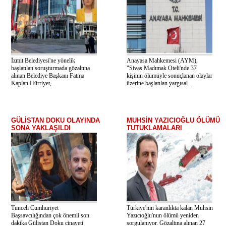
İzmit Belediyesi'ne yönelik
Anayasa Mahkemesi (AYM),
başlatılan soruşturmada gözaltına
"Sivas Madımak Oteli'nde 37
alınan Belediye Başkanı Fatma
kişinin ölümüyle sonuçlanan olaylar
Kaplan Hürriyet,...
üzerine başlatılan yargısal...
GÜLİSTAN DOKU OLAYINDA
MUHSİN YAZICIOĞLU ÖLÜMÜ
SONA YAKLAŞILDI
TUTUKLAMALARI
Tunceli Cumhuriyet
Türkiye'nin karanlıkta kalan Muhsin
Başsavcılığından çok önemli son
Yazıcıoğlu'nun ölümü yeniden
dakika Gülistan Doku cinayeti
sorgulanıyor. Gözaltına alınan 27