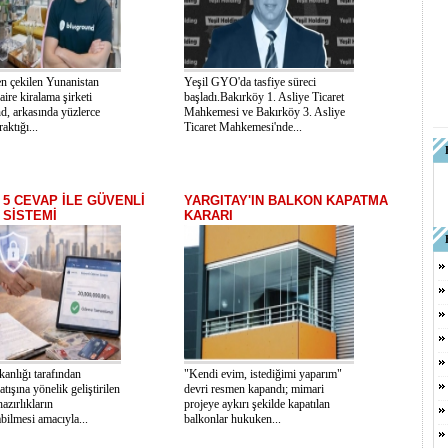
n çekilen Yunanistan
Yeşil GYO'da tasfiye süreci
aire kiralama şirketi
başladı.Bakırköy 1. Asliye Ticaret
d, arkasında yüzlerce
Mahkemesi ve Bakırköy 3. Asliye
aktığı...
Ticaret Mahkemesi'nde...
 5 CEVAP İLE GÜVENLİ
YARGITAY'IN BALKON KAPATMA
SİSTEMİ
KARARI
kanlığı tarafından
"Kendi evim, istediğimi yaparım"
tışına yönelik geliştirilen
devri resmen kapandı; mimari
azırlıkların
projeye aykırı şekilde kapatılan
ilmesi amacıyla...
balkonlar hukuken...