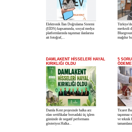
Elektronik İlan Doğrulama Sistemi
Türkiye'de
(EİDS) kapsamında, sosyal medya
merkezli d
platformlarında taşınmaz ilanlarına
Bluegroun
ait fotoğraf,...
mağdur bır
DAMLAKENT HİSSELERİ HAYAL
5 SORU
KIRIKLIĞI OLDU
ÖDEME 
Damla Kent projesinde halka arz
Ticaret Ba
olan sertifikalar borsadaki üç işlem
taşınmaz sa
gününde de negatif performans
ve teknik h
gösteriyor.Halka...
tamamlanab