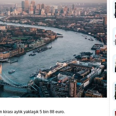
M
''
A
 kirası aylık yaklaşık 5 bin 88 euro.