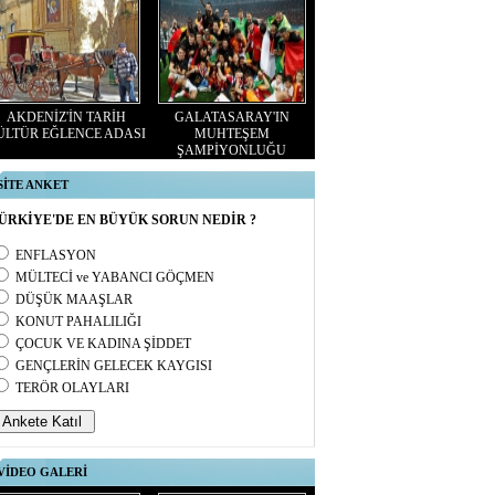
AKDENİZ'İN TARİH
GALATASARAY'IN
ÜLTÜR EĞLENCE ADASI
MUHTEŞEM
ŞAMPİYONLUĞU
SİTE ANKET
ÜRKİYE'DE EN BÜYÜK SORUN NEDİR ?
ENFLASYON
MÜLTECİ ve YABANCI GÖÇMEN
DÜŞÜK MAAŞLAR
KONUT PAHALILIĞI
ÇOCUK VE KADINA ŞİDDET
GENÇLERİN GELECEK KAYGISI
TERÖR OLAYLARI
VİDEO GALERİ