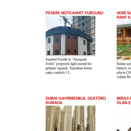
PENDİK MÜTEAHHİT VURGUNU
HOBİ B
RANT K
İstanbul Pendik’te “Aksupark
Evleri” projesiyle ilgili önemli bir
İktidar içi
gelişme yaşandı. Topraktan konut
bahçesi s
satışı vaadiyle 13...
ediyor.CH
Adnan Beke
DUBAİ GAYRİMENKUL SEKTÖRÜ
MİRAS 
KOMADA
OLAN 