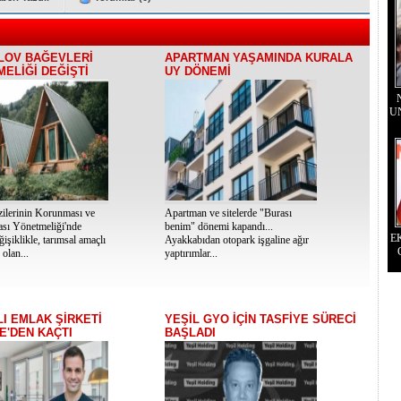
LOV BAĞEVLERİ
APARTMAN YAŞAMINDA KURALA
ELİĞİ DEĞİŞTİ
UY DÖNEMİ
U
zilerinin Korunması ve
Apartman ve sitelerde "Burası
ası Yönetmeliği'nde
benim" dönemi kapandı...
E
ğişiklikle, tarımsal amaçlı
Ayakkabıdan otopark işgaline ağır
olan...
yaptırımlar...
I EMLAK ŞİRKETİ
YEŞİL GYO İÇİN TASFİYE SÜRECİ
E'DEN KAÇTI
BAŞLADI