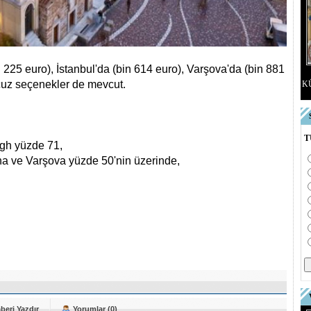
225 euro), İstanbul'da (bin 614 euro), Varşova'da (bin 881
cuz seçenekler de mevcut.
K
T
gh yüzde 71,
a ve Varşova yüzde 50'nin üzerinde,
beri Yazdır
Yorumlar (0)