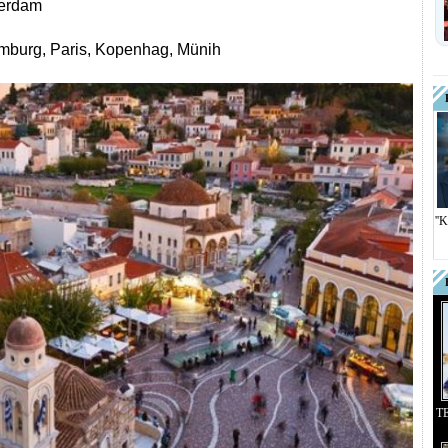
terdam
emburg, Paris, Kopenhag, Münih
''
T