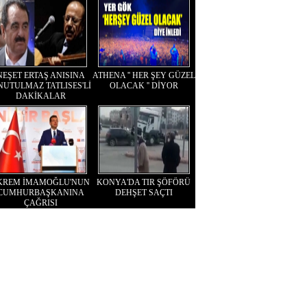
NEŞET ERTAŞ ANISINA
ATHENA '' HER ŞEY GÜZEL
NUTULMAZ TATLISES'Lİ
OLACAK '' DİYOR
DAKİKALAR
KREM İMAMOĞLU'NUN
KONYA'DA TIR ŞÖFÖRÜ
CUMHURBAŞKANINA
DEHŞET SAÇTI
ÇAĞRISI