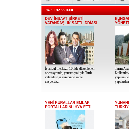
DİĞER HABERLER
DEV İNŞAAT ŞİRKETİ
BUNGA
VATANDAŞLIK SATTI İDDİASI
YÖNETM
İstanbul merkezli 16 ilde düzenlenen
Tarım Ara
operasyonda, yatırım yoluyla Türk
Kullanılm
vatandaşlığı sürecinde sahte
yapılan de
ekspertiz...
yapılardan 
YENİ KURALLAR EMLAK
YUNANL
PORTALLARINI İHYA ETTİ
TÜRKİY