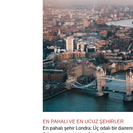
EN PAHALI VE EN UCUZ ŞEHİRLER
En pahalı şehir Londra: Üç odalı bir dairenin