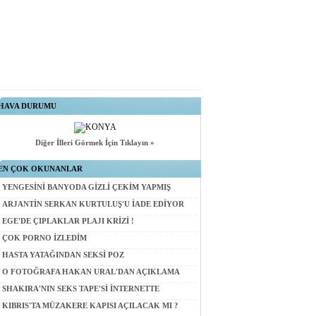
HAVA DURUMU
Diğer İlleri Görmek İçin Tıklayın »
EN ÇOK OKUNANLAR
YENGESİNİ BANYODA GİZLİ ÇEKİM YAPMIŞ
ARJANTİN SERKAN KURTULUŞ'U İADE EDİYOR
EGE'DE ÇIPLAKLAR PLAJI KRİZİ !
ÇOK PORNO İZLEDİM
HASTA YATAĞINDAN SEKSİ POZ
O FOTOĞRAFA HAKAN URAL'DAN AÇIKLAMA
SHAKIRA'NIN SEKS TAPE'Sİ İNTERNETTE
KIBRIS'TA MÜZAKERE KAPISI AÇILACAK MI ?