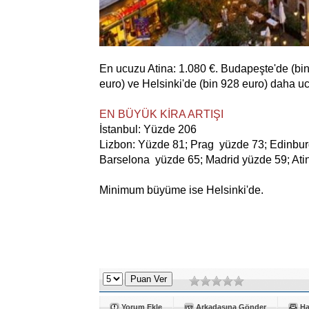
En ucuzu Atina: 1.080 €. Budapeşte'de (bin 
euro) ve Helsinki'de (bin 928 euro) daha u
EN BÜYÜK KİRA ARTIŞI
İstanbul: Yüzde 206
Lizbon: Yüzde 81; Prag yüzde 73; Edinbur
Barselona yüzde 65; Madrid yüzde 59; Atin
Minimum büyüme ise Helsinki'de.
Yorum Ekle
Arkadaşına Gönder
Ha