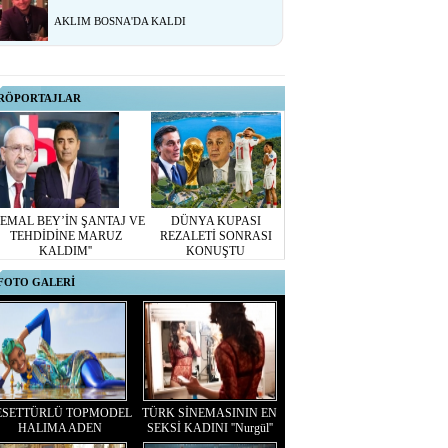
AKLIM BOSNA'DA KALDI
RÖPORTAJLAR
KEMAL BEY’İN ŞANTAJ VE
DÜNYA KUPASI
TEHDİDİNE MARUZ
REZALETİ SONRASI
KALDIM''
KONUŞTU
FOTO GALERİ
ESETTÜRLÜ TOPMODEL
TÜRK SİNEMASININ EN
HALIMA ADEN
SEKSİ KADINI ''Nurgül''