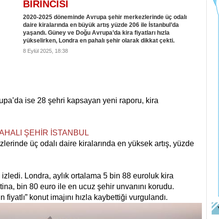
BİRİNCİSİ
2020-2025 döneminde Avrupa şehir merkezlerinde üç odalı
daire kiralarında en büyük artış yüzde 206 ile İstanbul’da
yaşandı. Güney ve Doğu Avrupa’da kira fiyatları hızla
yükselirken, Londra en pahalı şehir olarak dikkat çekti.
8 Eylül 2025, 18:38
pa’da ise 28 şehri kapsayan yeni raporu, kira
PAHALI ŞEHİR İSTANBUL
erinde üç odalı daire kiralarında en yüksek artış, yüzde
izledi. Londra, aylık ortalama 5 bin 88 euroluk kira
Atina, bin 80 euro ile en ucuz şehir unvanını korudu.
yatlı” konut imajını hızla kaybettiği vurgulandı.